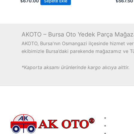
₺
670.00
Sepete Ekle
₺
567.50
AKOTO – Bursa Oto Yedek Parça Mağaz
AKOTO, Bursa'nın Osmangazi ilçesinde hizmet vere
ekibimizle Bursa’daki parekende mağazamız ve Türk
*Kaporta aksamı ürünlerinde kargo alıcıya aittir.