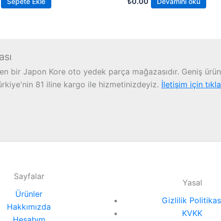
Sepete Ekle
₺
0.00
Devamını oku
ası
n bir Japon Kore oto yedek parça mağazasıdır. Geniş ürün 
iye'nin 81 iline kargo ile hizmetinizdeyiz.
İletişim için tıkl
Sayfalar
Yasal
Ürünler
Gizlilik Politikas
Hakkımızda
KVKK
Hesabım