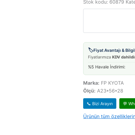
DIŞ
Stok kodu:
60879
Kate
626
92-
97
2,0
FS
adet
🏷️
Fiyat Avantajı & Bil
Fiyatlarımıza
KDV dahildi
%5 Havale İndirimi:
Marka:
FP KYOTA
Ölçü:
A23*56*28
📞 Bizi Arayın
💬 Wh
Ürünün tüm özelliklerin