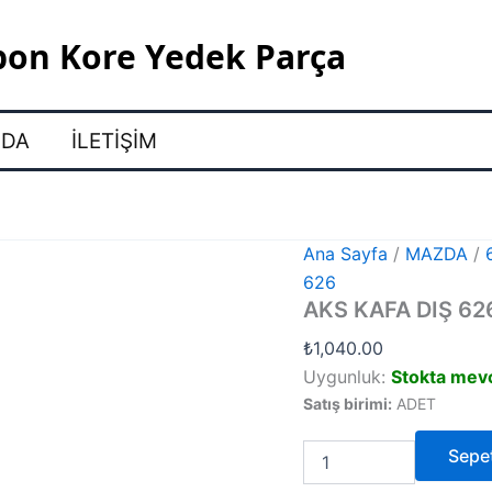
pon Kore Yedek Parça
ZDA
İLETIŞIM
Ana Sayfa
/
MAZDA
/
626
AKS KAFA DIŞ 626
₺
1,040.00
Uygunluk:
Stokta mev
Satış birimi:
ADET
AKS
Sepe
KAFA