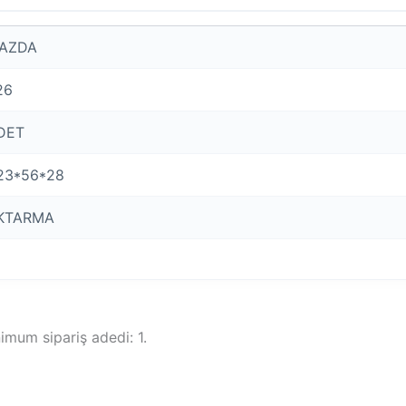
AZDA
26
DET
23*56*28
KTARMA
imum sipariş adedi: 1.