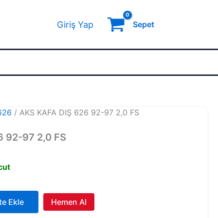
Giriş Yap
Sepet
626
/ AKS KAFA DIŞ 626 92-97 2,0 FS
 92-97 2,0 FS
cut
te Ekle
Hemen Al