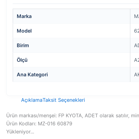
Marka
M
Model
6
Birim
A
Ölçü
A
Ana Kategori
A
Açıklama
Taksit Seçenekleri
Ürün markası/menşei: FP KYOTA, ADET olarak satılır, min
Ürün Kodları: MZ-016 60879
Yükleniyor...