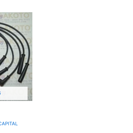
Ş
CAPITAL