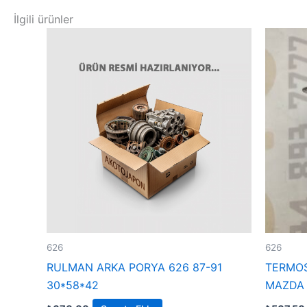
İlgili ürünler
626
626
RULMAN ARKA PORYA 626 87-91
TERMOS
30*58*42
MAZDA