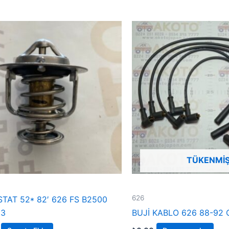
TÜKENMI
626
TAT 52* 82′ 626 FS B2500
 3
BUJİ KABLO 626 88-92 