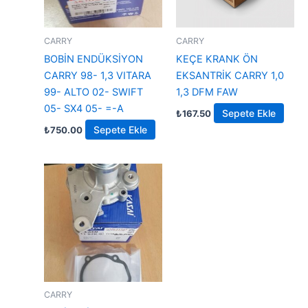
CARRY
CARRY
BOBİN ENDÜKSİYON
KEÇE KRANK ÖN
CARRY 98- 1,3 VITARA
EKSANTRİK CARRY 1,0
99- ALTO 02- SWIFT
1,3 DFM FAW
05- SX4 05- =-A
Sepete Ekle
₺
167.50
Sepete Ekle
₺
750.00
CARRY