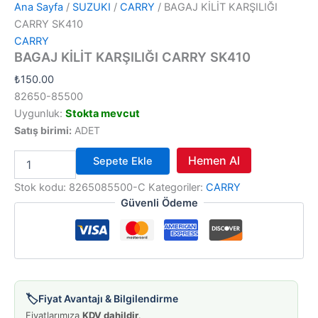
Ana Sayfa
/
SUZUKI
/
CARRY
/ BAGAJ KİLİT KARŞILIĞI
CARRY SK410
CARRY
BAGAJ KİLİT KARŞILIĞI CARRY SK410
₺
150.00
82650-85500
Uygunluk:
Stokta mevcut
Satış birimi:
ADET
BAGAJ
Hemen Al
Sepete Ekle
KİLİT
KARŞILIĞI
Stok kodu:
8265085500-C
Kategoriler:
CARRY
CARRY
Güvenli Ödeme
SK410
adet
🏷️
Fiyat Avantajı & Bilgilendirme
Fiyatlarımıza
KDV dahildir
.