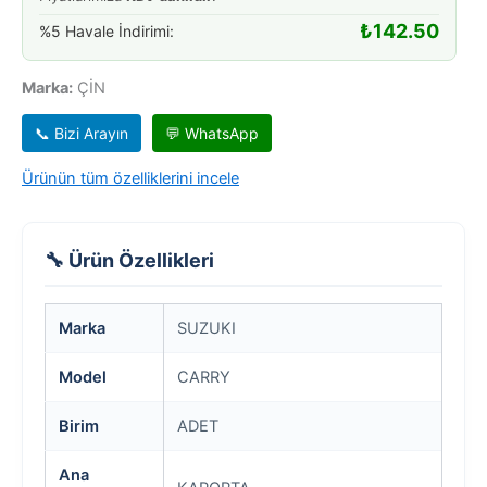
₺
142.50
%5 Havale İndirimi:
Marka:
ÇİN
📞 Bizi Arayın
💬 WhatsApp
Ürünün tüm özelliklerini incele
🔧 Ürün Özellikleri
Marka
SUZUKI
Model
CARRY
Birim
ADET
Ana