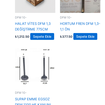
DFM 10-
DFM 10-
HALAT VİTES DFM 1,3
HORTUM FREN DFM 1,3-
DEĞİŞTİRME 775CM
1,1 ÖN
Sepete Ekle
Sepete Ekle
₺
1,212.50
₺
377.50
DFM 10-
SUPAP EMME EGSOZ
DFM 1100 HF KANUNI