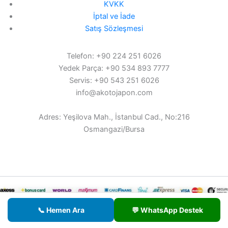
KVKK
İptal ve İade
Satış Sözleşmesi
Telefon: +90 224 251 6026
Yedek Parça: +90 534 893 7777
Servis: +90 543 251 6026
info@akotojapon.com
Adres: Yeşilova Mah., İstanbul Cad., No:216
Osmangazi/Bursa
© 2026 AKOTO - Tüm hakları saklıdır.
📞 Hemen Ara
💬 WhatsApp Destek