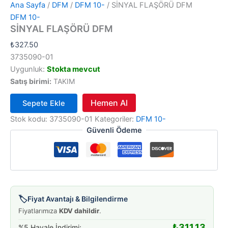
Ana Sayfa
/
DFM
/
DFM 10-
/ SİNYAL FLAŞÖRÜ DFM
DFM 10-
SİNYAL FLAŞÖRÜ DFM
₺
327.50
3735090-01
Uygunluk:
Stokta mevcut
Satış birimi:
TAKIM
Hemen Al
Sepete Ekle
SİNYAL
Stok kodu:
3735090-01
Kategoriler:
DFM 10-
FLAŞÖRÜ
Güvenli Ödeme
DFM
adet
🏷️
Fiyat Avantajı & Bilgilendirme
Fiyatlarımıza
KDV dahildir
.
₺
311.13
%5 Havale İndirimi: