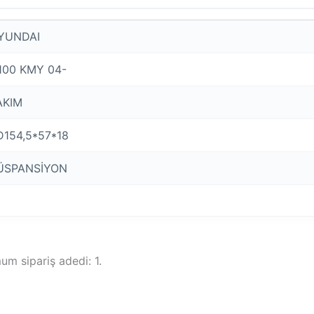
YUNDAI
100 KMY 04-
AKIM
D154,5*57*18
ÜSPANSİYON
um sipariş adedi: 1.