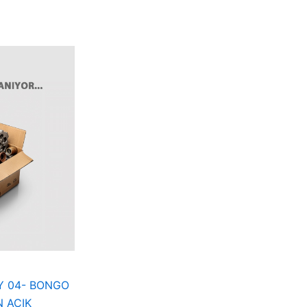
Y 04- BONGO
N AÇIK