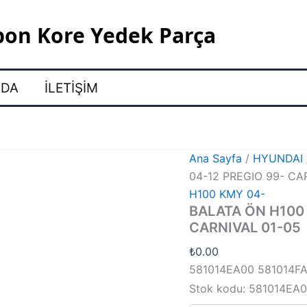
pon Kore Yedek Parça
ZDA
İLETIŞIM
Ana Sayfa
/
HYUNDAI
04-12 PREGIO 99- CA
H100 KMY 04-
BALATA ÖN H100
CARNIVAL 01-05
₺
0.00
581014EA00 581014F
Stok kodu:
581014EA