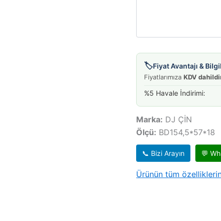
🏷️
Fiyat Avantajı & Bil
Fiyatlarımıza
KDV dahildi
%5 Havale İndirimi:
Marka:
DJ ÇİN
Ölçü:
BD154,5*57*18
📞 Bizi Arayın
💬 Wh
Ürünün tüm özelliklerin