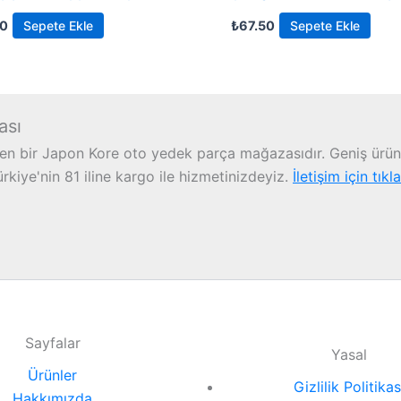
50
Sepete Ekle
₺
67.50
Sepete Ekle
ası
n bir Japon Kore oto yedek parça mağazasıdır. Geniş ürün 
iye'nin 81 iline kargo ile hizmetinizdeyiz.
İletişim için tıkl
Sayfalar
Yasal
Ürünler
Gizlilik Politikas
Hakkımızda