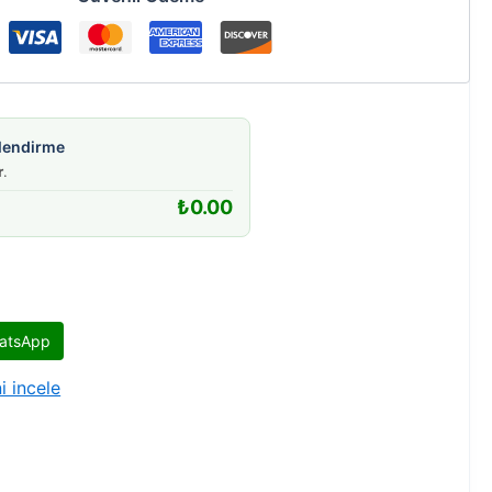
gilendirme
r
.
₺
0.00
atsApp
i incele