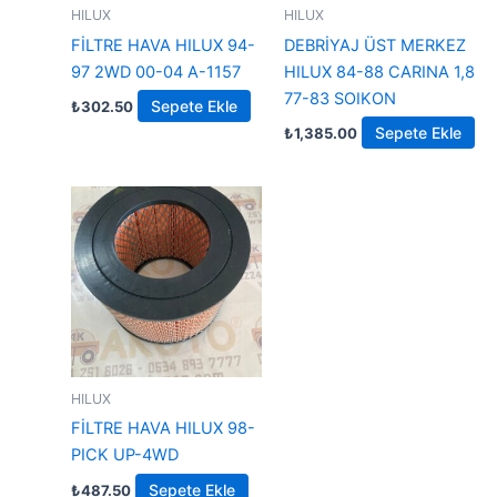
HILUX
HILUX
FİLTRE HAVA HILUX 94-
DEBRİYAJ ÜST MERKEZ
97 2WD 00-04 A-1157
HILUX 84-88 CARINA 1,8
77-83 SOIKON
Sepete Ekle
₺
302.50
Sepete Ekle
₺
1,385.00
HILUX
FİLTRE HAVA HILUX 98-
PICK UP-4WD
Sepete Ekle
₺
487.50