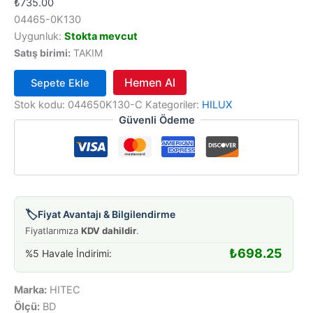
₺
735.00
04465-0K130
Uygunluk:
Stokta mevcut
Satış birimi:
TAKIM
Hemen Al
Sepete Ekle
BALATA
Stok kodu:
044650K130-C
Kategoriler:
HILUX
ÖN
Güvenli Ödeme
HILUX
VIGO
4X2
06-
adet
🏷️
Fiyat Avantajı & Bilgilendirme
Fiyatlarımıza
KDV dahildir
.
₺
698.25
%5 Havale İndirimi:
Marka:
HITEC
Ölçü:
BD