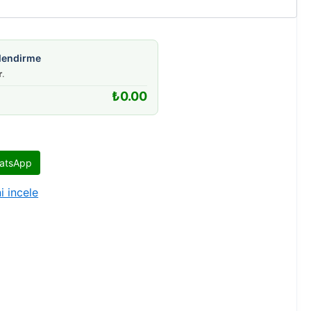
gilendirme
r
.
₺
0.00
atsApp
i incele