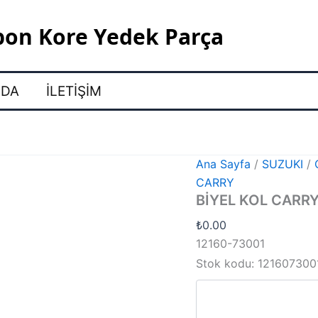
pon Kore Yedek Parça
ZDA
İLETIŞIM
Ana Sayfa
/
SUZUKI
/
CARRY
BİYEL KOL CARR
₺
0.00
12160-73001
Stok kodu:
121607300