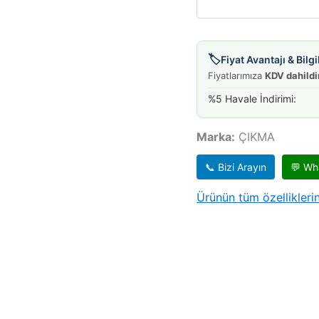
🏷️
Fiyat Avantajı & Bil
Fiyatlarımıza
KDV dahildi
%5 Havale İndirimi:
Marka:
ÇIKMA
📞 Bizi Arayın
💬 Wh
Ürünün tüm özelliklerin