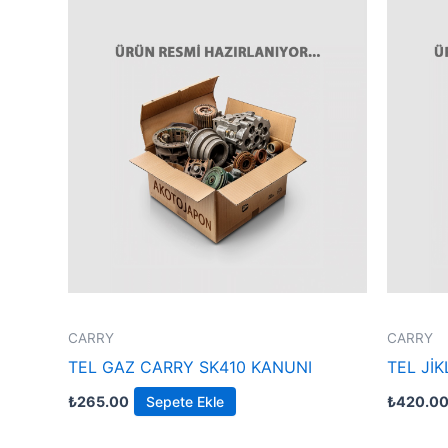
CARRY
CARRY
TEL GAZ CARRY SK410 KANUNI
TEL Jİ
₺
265.00
Sepete Ekle
₺
420.0