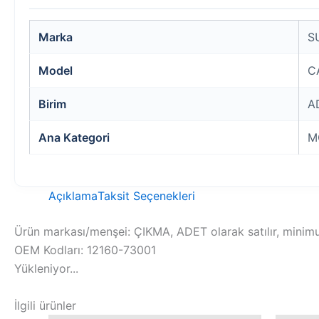
Marka
S
Model
C
Birim
A
Ana Kategori
M
Açıklama
Taksit Seçenekleri
Ürün markası/menşei: ÇIKMA, ADET olarak satılır, minimum
OEM Kodları: 12160-73001
Yükleniyor...
İlgili ürünler