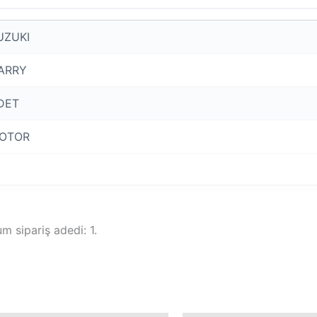
UZUKI
ARRY
DET
OTOR
 sipariş adedi: 1.