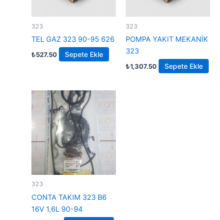
323
323
TEL GAZ 323 90-95 626
POMPA YAKIT MEKANİK
323
Sepete Ekle
₺
527.50
Sepete Ekle
₺
1,307.50
323
CONTA TAKIM 323 B6
16V 1,6L 90-94