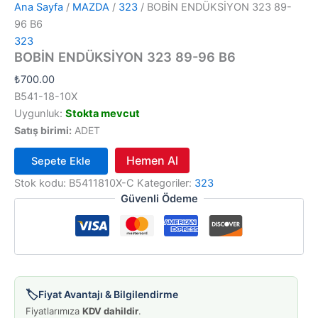
Ana Sayfa
/
MAZDA
/
323
/ BOBİN ENDÜKSİYON 323 89-
96 B6
323
BOBİN ENDÜKSİYON 323 89-96 B6
₺
700.00
B541-18-10X
Uygunluk:
Stokta mevcut
Satış birimi:
ADET
Hemen Al
Sepete Ekle
BOBİN
Stok kodu:
B5411810X-C
Kategoriler:
323
ENDÜKSİYON
Güvenli Ödeme
323
89-
96
B6
adet
🏷️
Fiyat Avantajı & Bilgilendirme
Fiyatlarımıza
KDV dahildir
.