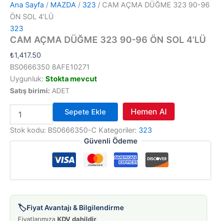
Ana Sayfa
/
MAZDA
/
323
/ CAM AÇMA DÜĞME 323 90-96
ÖN SOL 4’LÜ
323
CAM AÇMA DÜĞME 323 90-96 ÖN SOL 4’LÜ
₺
1,417.50
BS0666350 8AFE10271
Uygunluk:
Stokta mevcut
Satış birimi:
ADET
CAM
Hemen Al
Sepete Ekle
AÇMA
DÜĞME
Stok kodu:
BS0666350-C
Kategoriler:
323
323
Güvenli Ödeme
90-
96
ÖN
SOL
4'LÜ
adet
🏷️
Fiyat Avantajı & Bilgilendirme
Fiyatlarımıza
KDV dahildir
.