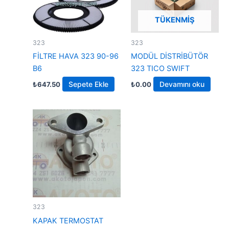
TÜKENMIŞ
323
323
FİLTRE HAVA 323 90-96
MODÜL DİSTRİBÜTÖR
B6
323 TICO SWIFT
Sepete Ekle
Devamını oku
₺
647.50
₺
0.00
323
KAPAK TERMOSTAT