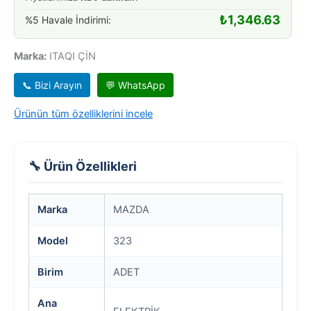
₺
1,346.63
%5 Havale İndirimi:
Marka:
ITAQI ÇİN
📞 Bizi Arayın
💬 WhatsApp
Ürünün tüm özelliklerini incele
🔧 Ürün Özellikleri
Marka
MAZDA
Model
323
Birim
ADET
Ana