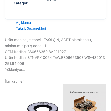
ELEKTRİK
Kategori
Açıklama
Taksit Seçenekleri
Ürün markası/menşei: ITAQI ÇİN, ADET olarak satılır,
minimum sipariş adedi: 1.
OEM Kodları: BS0666350 8AFE10271
Ürün Kodları: BTNVR-10064 TAW.BS0666350B WS-432013
251.94.006
Yükleniyor...
İlgili ürünler