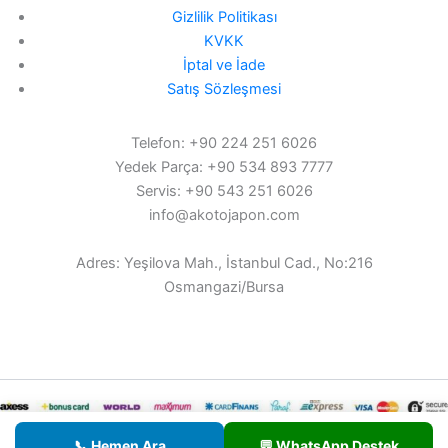
Gizlilik Politikası
KVKK
İptal ve İade
Satış Sözleşmesi
Telefon: +90 224 251 6026
Yedek Parça: +90 534 893 7777
Servis: +90 543 251 6026
info@akotojapon.com
Adres: Yeşilova Mah., İstanbul Cad., No:216
Osmangazi/Bursa
© 2026 AKOTO - Tüm hakları saklıdır.
📞 Hemen Ara
💬 WhatsApp Destek