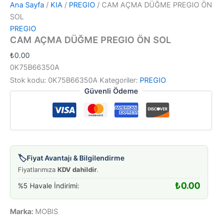
Ana Sayfa
/
KIA
/
PREGIO
/ CAM AÇMA DÜĞME PREGIO ÖN
SOL
PREGIO
CAM AÇMA DÜĞME PREGIO ÖN SOL
₺
0.00
0K75B66350A
Stok kodu:
0K75B66350A
Kategoriler:
PREGIO
Güvenli Ödeme
🏷️
Fiyat Avantajı & Bilgilendirme
Fiyatlarımıza
KDV dahildir
.
₺
0.00
%5 Havale İndirimi:
Marka:
MOBIS