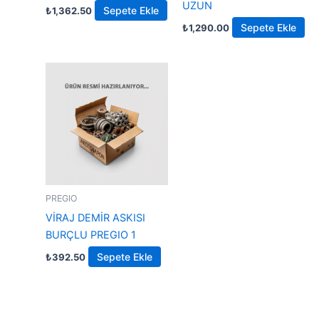
UZUN
Sepete Ekle
₺
1,362.50
Sepete Ekle
₺
1,290.00
PREGIO
VİRAJ DEMİR ASKISI
BURÇLU PREGIO 1
Sepete Ekle
₺
392.50