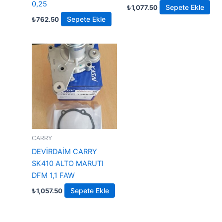
0,25
Sepete Ekle
₺
1,077.50
Sepete Ekle
₺
762.50
CARRY
DEVİRDAİM CARRY
SK410 ALTO MARUTI
DFM 1,1 FAW
Sepete Ekle
₺
1,057.50