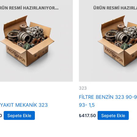
323
FİLTRE BENZİN 323 90-
YAKIT MEKANİK 323
93- 1,5
0
Sepete Ekle
₺
417.50
Sepete Ekle