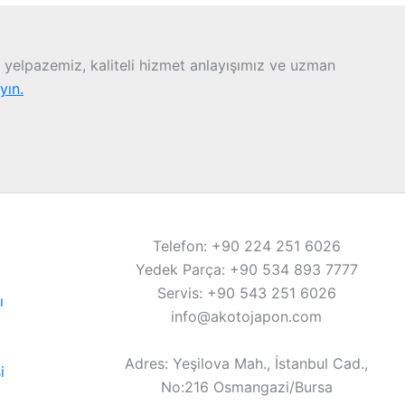
yelpazemiz, kaliteli hizmet anlayışımız ve uzman
ayın.
Telefon: +90 224 251 6026
Yedek Parça: +90 534 893 7777
Servis: +90 543 251 6026
ı
info@akotojapon.com
Adres: Yeşilova Mah., İstanbul Cad.,
i
No:216 Osmangazi/Bursa