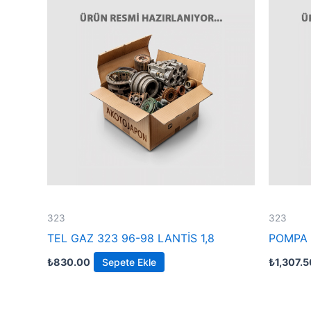
323
323
TEL GAZ 323 96-98 LANTİS 1,8
POMPA 
₺
830.00
Sepete Ekle
₺
1,307.5