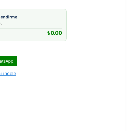
gilendirme
r
.
₺
0.00
atsApp
i incele