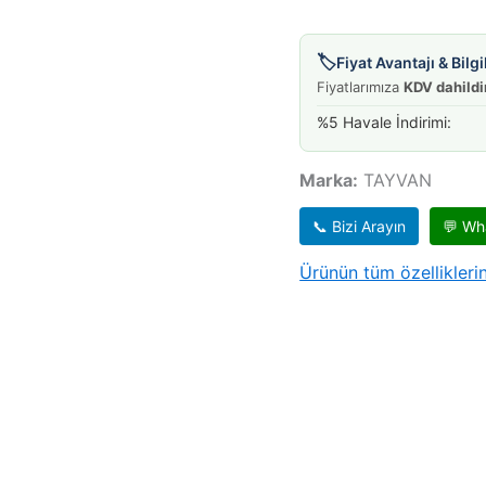
🏷️
Fiyat Avantajı & Bil
Fiyatlarımıza
KDV dahildi
%5 Havale İndirimi:
Marka:
TAYVAN
📞 Bizi Arayın
💬 Wh
Ürünün tüm özelliklerin