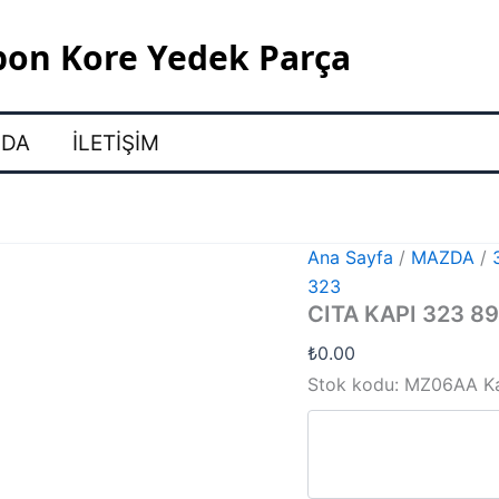
pon Kore Yedek Parça
ZDA
İLETIŞIM
Ana Sayfa
/
MAZDA
/
323
CITA KAPI 323 8
₺
0.00
Stok kodu:
MZ06AA
K