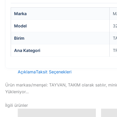
Marka
M
Model
3
Birim
T
Ana Kategori
T
Açıklama
Taksit Seçenekleri
Ürün markası/menşei: TAYVAN, TAKIM olarak satılır, mini
Yükleniyor...
İlgili ürünler