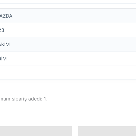
AZDA
23
AKIM
RİM
mum sipariş adedi: 1.