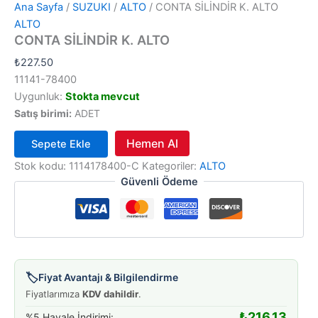
Ana Sayfa
/
SUZUKI
/
ALTO
/ CONTA SİLİNDİR K. ALTO
ALTO
CONTA SİLİNDİR K. ALTO
₺
227.50
11141-78400
Uygunluk:
Stokta mevcut
Satış birimi:
ADET
Hemen Al
Sepete Ekle
CONTA
Stok kodu:
1114178400-C
Kategoriler:
ALTO
SİLİNDİR
Güvenli Ödeme
K.
ALTO
adet
🏷️
Fiyat Avantajı & Bilgilendirme
Fiyatlarımıza
KDV dahildir
.
₺
216.13
%5 Havale İndirimi: