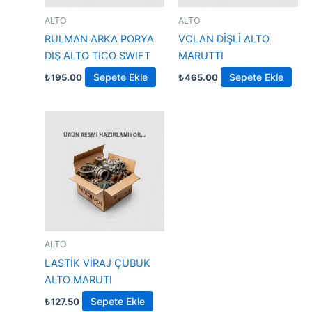
ALTO
ALTO
RULMAN ARKA PORYA
VOLAN DİŞLİ ALTO
DIŞ ALTO TICO SWIFT
MARUTTI
Sepete Ekle
Sepete Ekle
₺
195.00
₺
465.00
ALTO
LASTİK VİRAJ ÇUBUK
ALTO MARUTI
Sepete Ekle
₺
127.50