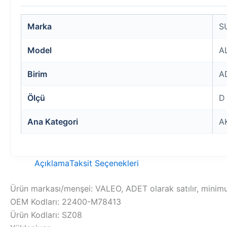
Marka
S
Model
A
Birim
A
Ölçü
D
Ana Kategori
A
Açıklama
Taksit Seçenekleri
Ürün markası/menşei: VALEO, ADET olarak satılır, minimum
OEM Kodları: 22400-M78413
Ürün Kodları: SZ08