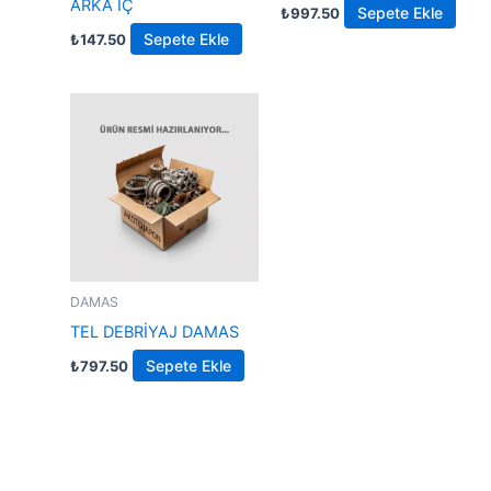
ARKA İÇ
Sepete Ekle
₺
997.50
Sepete Ekle
₺
147.50
DAMAS
TEL DEBRİYAJ DAMAS
Sepete Ekle
₺
797.50