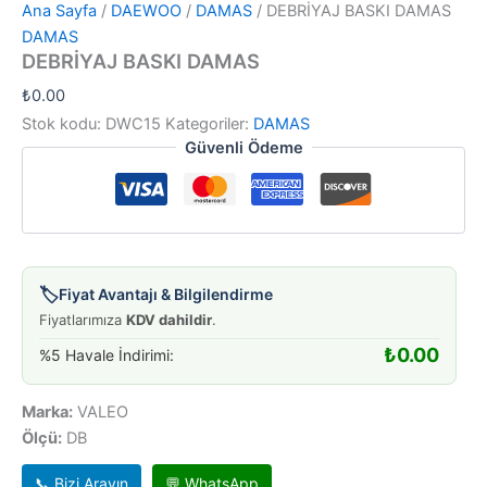
Ana Sayfa
/
DAEWOO
/
DAMAS
/ DEBRİYAJ BASKI DAMAS
DAMAS
DEBRİYAJ BASKI DAMAS
₺
0.00
Stok kodu:
DWC15
Kategoriler:
DAMAS
Güvenli Ödeme
🏷️
Fiyat Avantajı & Bilgilendirme
Fiyatlarımıza
KDV dahildir
.
₺
0.00
%5 Havale İndirimi:
Marka:
VALEO
Ölçü:
DB
📞 Bizi Arayın
💬 WhatsApp