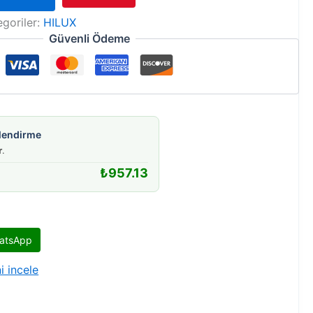
egoriler:
HILUX
Güvenli Ödeme
gilendirme
r
.
₺
957.13
atsApp
i incele