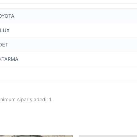
OYOTA
ILUX
DET
KTARMA
nimum sipariş adedi: 1.