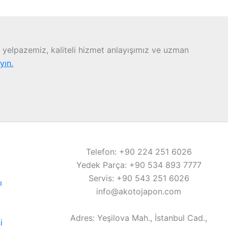
yelpazemiz, kaliteli hizmet anlayışımız ve uzman
ayın.
Telefon: +90 224 251 6026
Yedek Parça: +90 534 893 7777
Servis: +90 543 251 6026
ı
info@akotojapon.com
Adres: Yeşilova Mah., İstanbul Cad.,
i