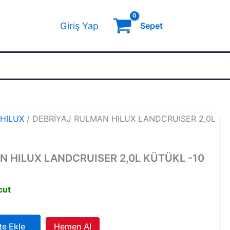
Giriş Yap
Sepet
/
HILUX
/ DEBRİYAJ RULMAN HILUX LANDCRUISER 2,0L
N HILUX LANDCRUISER 2,0L KÜTÜKL -10
cut
te Ekle
Hemen Al