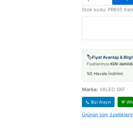
RULMAN
HILUX
Stok kodu:
PRB35
Kat
LANDCRUISER
2,0L
KÜTÜKL
-10
adet
🏷️
Fiyat Avantajı & Bil
Fiyatlarımıza
KDV dahildi
%5 Havale İndirimi:
Marka:
VALEO SKF
📞 Bizi Arayın
💬 Wh
Ürünün tüm özelliklerin