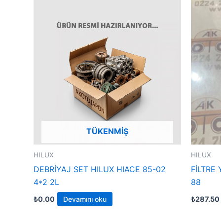
TÜKENMIŞ
HILUX
HILUX
DEBRİYAJ SET HILUX HIACE 85-02
FİLTRE
4*2 2L
88
₺
0.00
Devamını oku
₺
287.50