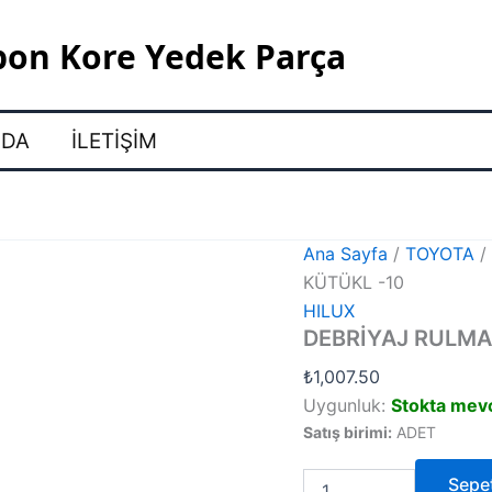
pon Kore Yedek Parça
ZDA
İLETIŞIM
Ana Sayfa
/
TOYOTA
KÜTÜKL -10
HILUX
DEBRİYAJ RULMA
₺
1,007.50
Uygunluk:
Stokta mev
Satış birimi:
ADET
DEBRİYAJ
Sepe