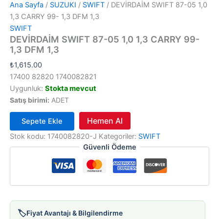
Ana Sayfa
/
SUZUKI
/
SWIFT
/ DEVİRDAİM SWIFT 87-05 1,0
1,3 CARRY 99- 1,3 DFM 1,3
SWIFT
DEVİRDAİM SWIFT 87-05 1,0 1,3 CARRY 99-
1,3 DFM 1,3
₺
1,615.00
17400 82820 1740082821
Uygunluk:
Stokta mevcut
Satış birimi:
ADET
Hemen Al
Sepete Ekle
DEVİRDAİM
Stok kodu:
1740082820-J
Kategoriler:
SWIFT
SWIFT
Güvenli Ödeme
87-
05
1,0
1,3
CARRY
99-
1,3
🏷️
Fiyat Avantajı & Bilgilendirme
DFM