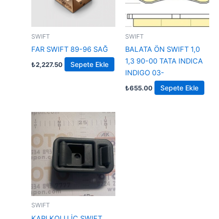
SWIFT
SWIFT
FAR SWIFT 89-96 SAĞ
BALATA ÖN SWIFT 1,0
1,3 90-00 TATA INDICA
Sepete Ekle
₺
2,227.50
INDIGO 03-
Sepete Ekle
₺
655.00
SWIFT
KAPI KOLU İÇ SWIFT