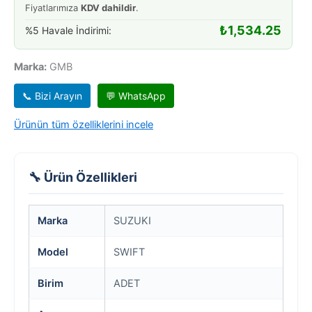
Fiyatlarımıza
KDV dahildir
.
1,3
adet
₺
1,534.25
%5 Havale İndirimi:
Marka:
GMB
📞 Bizi Arayın
💬 WhatsApp
Ürünün tüm özelliklerini incele
🔧 Ürün Özellikleri
Marka
SUZUKI
Model
SWIFT
Birim
ADET