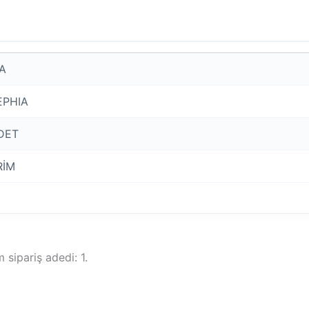
IA
EPHIA
DET
RİM
sipariş adedi: 1.