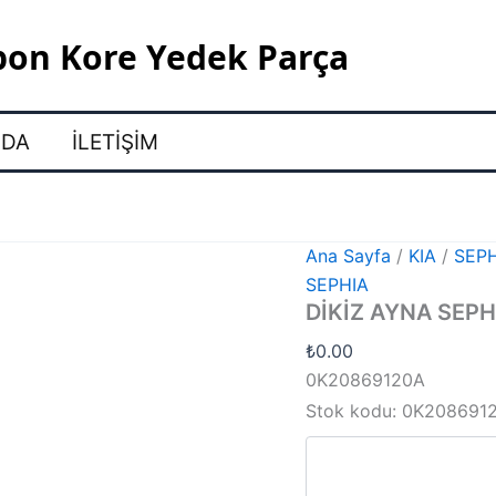
pon Kore Yedek Parça
ZDA
İLETIŞIM
Ana Sayfa
/
KIA
/
SEP
SEPHIA
DİKİZ AYNA SEPH
₺
0.00
0K20869120A
Stok kodu:
0K208691