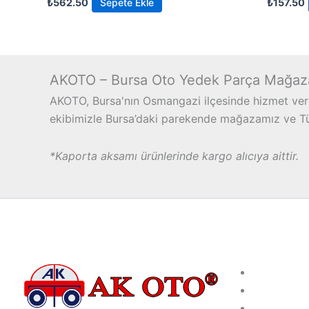
₺
562.50
Sepete Ekle
₺
157.50
AKOTO – Bursa Oto Yedek Parça Mağaz
AKOTO, Bursa'nın Osmangazi ilçesinde hizmet vere
ekibimizle Bursa’daki parekende mağazamız ve Türk
*Kaporta aksamı ürünlerinde kargo alıcıya aittir.