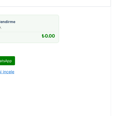
gilendirme
r
.
₺
0.00
atsApp
i incele