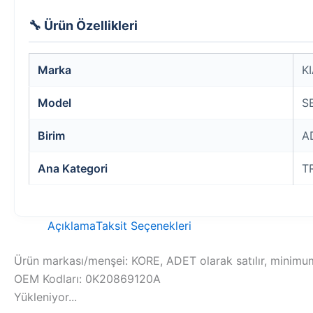
🔧 Ürün Özellikleri
Marka
K
Model
S
Birim
A
Ana Kategori
T
Açıklama
Taksit Seçenekleri
Ürün markası/menşei: KORE, ADET olarak satılır, minimum 
OEM Kodları: 0K20869120A
Yükleniyor...