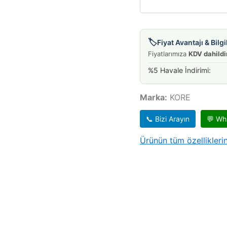
🏷️
Fiyat Avantajı & Bil
Fiyatlarımıza
KDV dahildi
%5 Havale İndirimi:
Marka:
KORE
📞 Bizi Arayın
💬 Wh
Ürünün tüm özelliklerin