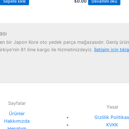
Sepete Ekle
₺
0.00
Devamını oku
ası
n bir Japon Kore oto yedek parça mağazasıdır. Geniş ürün 
iye'nin 81 iline kargo ile hizmetinizdeyiz.
İletişim için tıkl
Sayfalar
Yasal
Ürünler
Gizlilik Politikas
Hakkımızda
KVKK
Hesabım