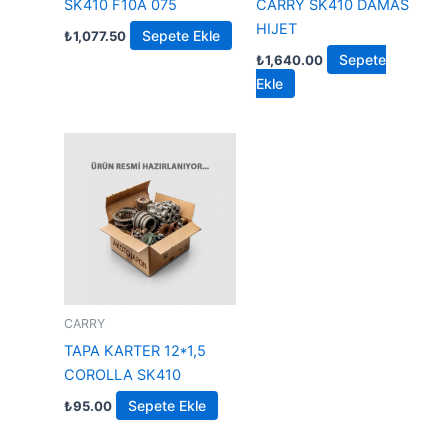
SK410 F10A 075
CARRY SK410 DAMAS
HIJET
Sepete Ekle
₺
1,077.50
Sepete
₺
1,640.00
Ekle
CARRY
TAPA KARTER 12*1,5
COROLLA SK410
Sepete Ekle
₺
95.00