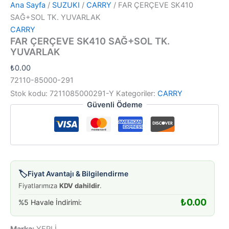
Ana Sayfa
/
SUZUKI
/
CARRY
/ FAR ÇERÇEVE SK410
SAĞ+SOL TK. YUVARLAK
CARRY
FAR ÇERÇEVE SK410 SAĞ+SOL TK.
YUVARLAK
₺
0.00
72110-85000-291
Stok kodu:
7211085000291-Y
Kategoriler:
CARRY
Güvenli Ödeme
🏷️
Fiyat Avantajı & Bilgilendirme
Fiyatlarımıza
KDV dahildir
.
₺
0.00
%5 Havale İndirimi:
Marka:
YERLİ