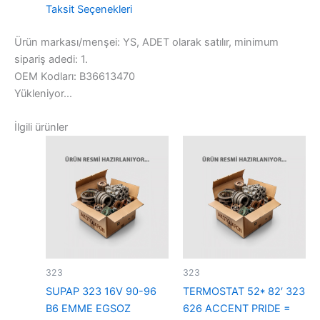
Taksit Seçenekleri
Ürün markası/menşei: YS, ADET olarak satılır, minimum
sipariş adedi: 1.
OEM Kodları: B36613470
Yükleniyor...
İlgili ürünler
323
323
SUPAP 323 16V 90-96
TERMOSTAT 52* 82′ 323
B6 EMME EGSOZ
626 ACCENT PRIDE =