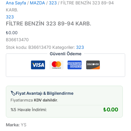
Ana Sayfa
/
MAZDA
/
323
/ FİLTRE BENZİN 323 89-94
KARB.
323
FİLTRE BENZİN 323 89-94 KARB.
₺
0.00
B36613470
Stok kodu:
B36613470
Kategoriler:
323
Güvenli Ödeme
🏷️
Fiyat Avantajı & Bilgilendirme
Fiyatlarımıza
KDV dahildir
.
₺
0.00
%5 Havale İndirimi:
Marka:
YS