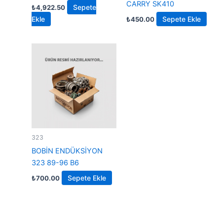
CARRY SK410
Sepete
₺
4,922.50
Ekle
Sepete Ekle
₺
450.00
323
BOBİN ENDÜKSİYON
323 89-96 B6
Sepete Ekle
₺
700.00