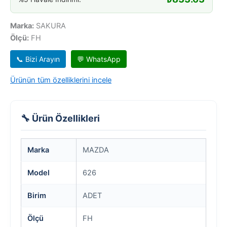
Marka:
SAKURA
Ölçü:
FH
📞 Bizi Arayın
💬 WhatsApp
Ürünün tüm özelliklerini incele
🔧 Ürün Özellikleri
Marka
MAZDA
Model
626
Birim
ADET
Ölçü
FH