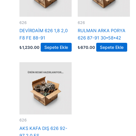
626
626
DEVİRDAİM 626 1,8 2,0
RULMAN ARKA PORYA
F8 FE 88-91
626 87-91 30*58*42
Sepete Ekle
Sepete Ekle
₺
1,230.00
₺
670.00
626
AKS KAFA DIŞ 626 92-
97 2,0 FS