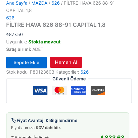
Ana Sayfa
/
MAZDA
/
626
/ FİLTRE HAVA 626 88-91
CAPITAL 1,8
626
FİLTRE HAVA 626 88-91 CAPITAL 1,8
₺
877.50
Uygunluk:
Stokta mevcut
Satış birimi:
ADET
Hemen Al
Sepete Ekle
FİLTRE
Stok kodu:
F80123603
Kategoriler:
626
HAVA
Güvenli Ödeme
626
88-
91
CAPITAL
1,8
adet
🏷️
Fiyat Avantajı & Bilgilendirme
Fiyatlarımıza
KDV dahildir
.
₺
833.63
%5 Havale İndirimi: