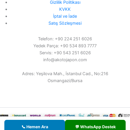
Gizlilik Politikası
KVKK
İptal ve İade
Satış Sözleşmesi
Telefon: +90 224 251 6026
Yedek Parça: +90 534 893 7777
Servis: +90 543 251 6026
info@akotojapon.com
Adres: Yeşilova Mah., İstanbul Cad., No:216
Osmangazi/Bursa
© 2026 AKOTO - Tüm hakları saklıdır.
📞 Hemen Ara
💬 WhatsApp Destek