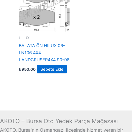
HILUX
BALATA ÖN HILUX 06-
LN106 4X4
LANDCRUSER4X4 90-98
Sepete Ekle
₺
950.00
AKOTO – Bursa Oto Yedek Parça Mağazası
AKOTO, Bursa'nın Osmangazi ilçesinde hizmet veren bir