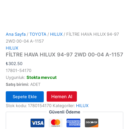
Ana Sayfa
/
TOYOTA
/
HILUX
/ FİLTRE HAVA HILUX 94-97
2WD 00-04 A-1157
HILUX
FİLTRE HAVA HILUX 94-97 2WD 00-04 A-1157
₺
302.50
17801-54170
Uygunluk:
Stokta mevcut
Satış birimi:
ADET
Hemen Al
Sepete Ekle
FİLTRE
Stok kodu:
1780154170
Kategoriler:
HILUX
HAVA
Güvenli Ödeme
HILUX
94-
97