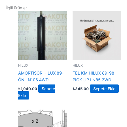
İlgili ürünler
HILUX
HILUX
AMORTİSÖR HILUX 89-
TEL KM HILUX 89-98
ÖN LN106 4WD
PICK UP LN85 2WD
Sepete
Sepete Ekle
₺
1,940.00
₺
345.00
Ekle