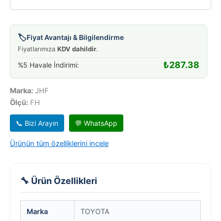
2WD
00-
04
A-
🏷️
Fiyat Avantajı & Bilgilendirme
1157
Fiyatlarımıza
KDV dahildir
.
adet
₺
287.38
%5 Havale İndirimi:
Marka:
JHF
Ölçü:
FH
📞 Bizi Arayın
💬 WhatsApp
Ürünün tüm özelliklerini incele
🔧 Ürün Özellikleri
Marka
TOYOTA