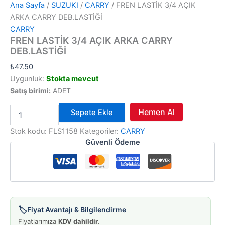
Ana Sayfa
/
SUZUKI
/
CARRY
/ FREN LASTİK 3/4 AÇIK
ARKA CARRY DEB.LASTİĞİ
CARRY
FREN LASTİK 3/4 AÇIK ARKA CARRY
DEB.LASTİĞİ
₺
47.50
Uygunluk:
Stokta mevcut
Satış birimi:
ADET
FREN
Hemen Al
Sepete Ekle
LASTİK
3/4
Stok kodu:
FLS1158
Kategoriler:
CARRY
AÇIK
Güvenli Ödeme
ARKA
CARRY
DEB.LASTİĞİ
adet
🏷️
Fiyat Avantajı & Bilgilendirme
Fiyatlarımıza
KDV dahildir
.