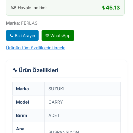
₺
45.13
%5 Havale İndirimi:
Marka:
FERLAS
📞 Bizi Arayın
💬 WhatsApp
Ürünün tüm özelliklerini incele
🔧 Ürün Özellikleri
Marka
SUZUKI
Model
CARRY
Birim
ADET
Ana
SÜSPANSİYON