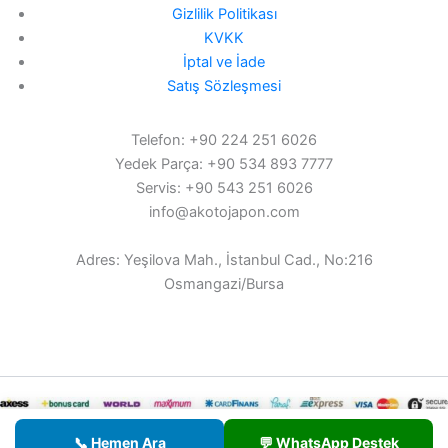
Gizlilik Politikası
KVKK
İptal ve İade
Satış Sözleşmesi
Telefon: +90 224 251 6026
Yedek Parça: +90 534 893 7777
Servis: +90 543 251 6026
info@akotojapon.com
Adres: Yeşilova Mah., İstanbul Cad., No:216
Osmangazi/Bursa
© 2026 AKOTO - Tüm hakları saklıdır.
📞 Hemen Ara
💬 WhatsApp Destek