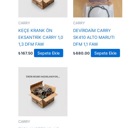
CARRY
CARRY
KEÇE KRANK ÖN
DEVİRDAİM CARRY
EKSANTRİK CARRY 1,0
SK410 ALTO MARUTI
1,3 DFM FAW
DFM 1,1 FAW
Sepete Ekle
Sepete Ekle
₺
167.50
₺
680.00
CARRY