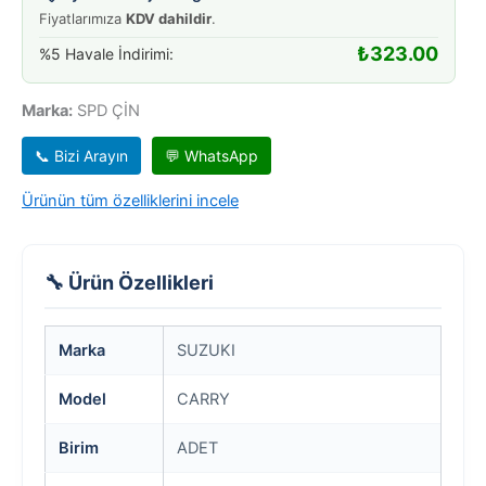
Fiyatlarımıza
KDV dahildir
.
₺
323.00
%5 Havale İndirimi:
Marka:
SPD ÇİN
📞 Bizi Arayın
💬 WhatsApp
Ürünün tüm özelliklerini incele
🔧 Ürün Özellikleri
Marka
SUZUKI
Model
CARRY
Birim
ADET