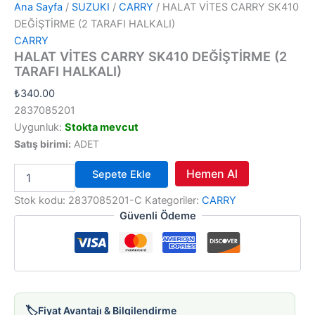
Ana Sayfa
/
SUZUKI
/
CARRY
/ HALAT VİTES CARRY SK410
DEĞİŞTİRME (2 TARAFI HALKALI)
CARRY
HALAT VİTES CARRY SK410 DEĞİŞTİRME (2
TARAFI HALKALI)
₺
340.00
2837085201
Uygunluk:
Stokta mevcut
Satış birimi:
ADET
HALAT
Hemen Al
Sepete Ekle
VİTES
CARRY
Stok kodu:
2837085201-C
Kategoriler:
CARRY
SK410
Güvenli Ödeme
DEĞİŞTİRME
(2
TARAFI
HALKALI)
adet
🏷️
Fiyat Avantajı & Bilgilendirme