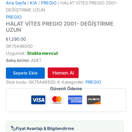
Ana Sayfa
/
KIA
/
PREGIO
/ HALAT VİTES PREGIO 2001-
DEĞİŞTİRME UZUN
PREGIO
HALAT VİTES PREGIO 2001- DEĞİŞTİRME
UZUN
₺
1,290.00
0K75A46500
Uygunluk:
Stokta mevcut
Satış birimi:
ADET
Hemen Al
Sepete Ekle
HALAT
Stok kodu:
0K75A46500-K
Kategoriler:
PREGIO
VİTES
Güvenli Ödeme
PREGIO
2001-
DEĞİŞTİRME
UZUN
adet
🏷️
Fiyat Avantajı & Bilgilendirme