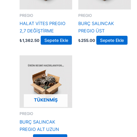
PREGIO
PREGIO
HALAT VİTES PREGIO
BURÇ SALINCAK
2,7 DEĞİŞTİRME
PREGIO ÜST
Sepete Ekle
Sepete Ekle
₺
1,362.50
₺
255.00
TÜKENMIŞ
PREGIO
BURÇ SALINCAK
PREGIO ALT UZUN