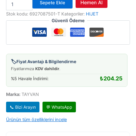
KAPI
Hemen Al
Sepete Ekle
KOLU
İÇ
Stok kodu:
6927087501-T
Kategoriler:
HIJET
HIJET
Güvenli Ödeme
86-
89
ÖN
R=L
adet
🏷️
Fiyat Avantajı & Bilgilendirme
Fiyatlarımıza
KDV dahildir
.
₺
204.25
%5 Havale İndirimi:
Marka:
TAYVAN
📞 Bizi Arayın
💬 WhatsApp
Ürünün tüm özelliklerini incele