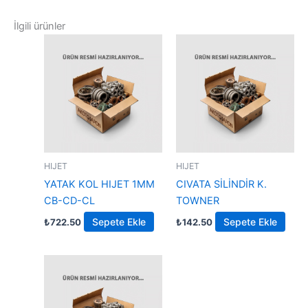
İlgili ürünler
HIJET
HIJET
YATAK KOL HIJET 1MM
CIVATA SİLİNDİR K.
CB-CD-CL
TOWNER
Sepete Ekle
Sepete Ekle
₺
722.50
₺
142.50