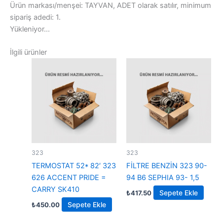
Ürün markası/menşei: TAYVAN, ADET olarak satılır, minimum
sipariş adedi: 1.
Yükleniyor...
İlgili ürünler
323
323
TERMOSTAT 52* 82′ 323
FİLTRE BENZİN 323 90-
626 ACCENT PRIDE =
94 B6 SEPHIA 93- 1,5
CARRY SK410
Sepete Ekle
₺
417.50
Sepete Ekle
₺
450.00