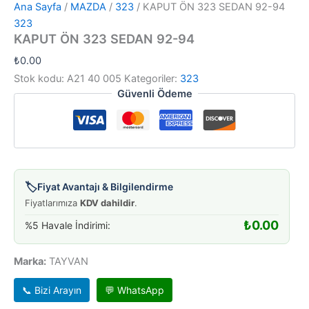
Ana Sayfa
/
MAZDA
/
323
/ KAPUT ÖN 323 SEDAN 92-94
323
KAPUT ÖN 323 SEDAN 92-94
₺
0.00
Stok kodu:
A21 40 005
Kategoriler:
323
Güvenli Ödeme
🏷️
Fiyat Avantajı & Bilgilendirme
Fiyatlarımıza
KDV dahildir
.
₺
0.00
%5 Havale İndirimi:
Marka:
TAYVAN
📞 Bizi Arayın
💬 WhatsApp