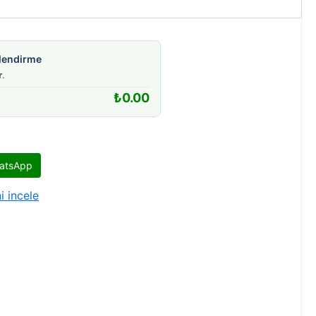
gilendirme
r
.
₺
0.00
atsApp
i incele