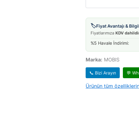
🏷️
Fiyat Avantajı & Bil
Fiyatlarımıza
KDV dahildi
%5 Havale İndirimi:
Marka:
MOBIS
📞 Bizi Arayın
💬 Wh
Ürünün tüm özelliklerin