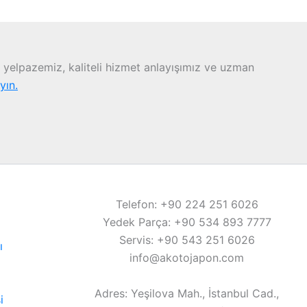
yelpazemiz, kaliteli hizmet anlayışımız ve uzman
ayın.
Telefon: +90 224 251 6026
Yedek Parça: +90 534 893 7777
Servis: +90 543 251 6026
ı
info@akotojapon.com
Adres: Yeşilova Mah., İstanbul Cad.,
i