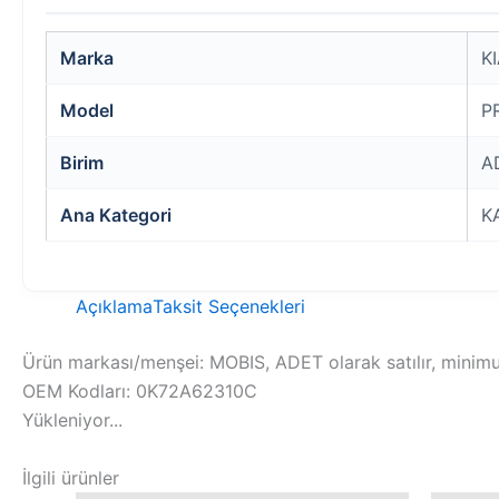
Marka
K
Model
P
Birim
A
Ana Kategori
K
Açıklama
Taksit Seçenekleri
Ürün markası/menşei: MOBIS, ADET olarak satılır, minimum
OEM Kodları: 0K72A62310C
Yükleniyor...
İlgili ürünler