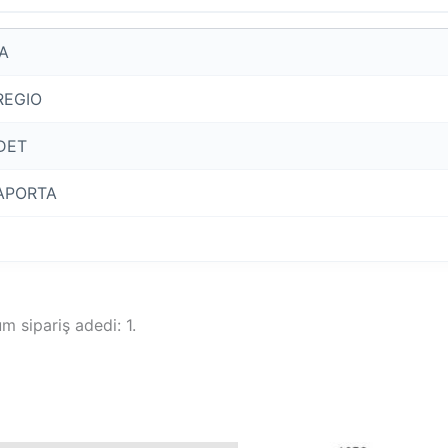
IA
REGIO
DET
APORTA
 sipariş adedi: 1.