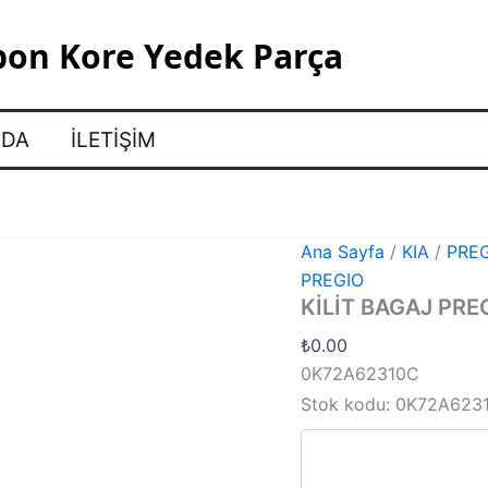
pon Kore Yedek Parça
ZDA
İLETIŞIM
Ana Sayfa
/
KIA
/
PRE
PREGIO
KİLİT BAGAJ PRE
₺
0.00
0K72A62310C
Stok kodu:
0K72A623