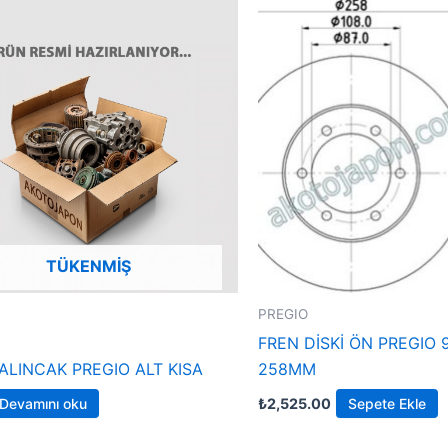
TÜKENMIŞ
PREGIO
FREN DİSKİ ÖN PREGIO 9
ALINCAK PREGIO ALT KISA
258MM
Devamını oku
₺
2,525.00
Sepete Ekle