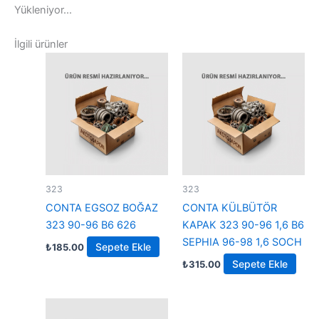
Yükleniyor...
İlgili ürünler
323
323
CONTA EGSOZ BOĞAZ
CONTA KÜLBÜTÖR
323 90-96 B6 626
KAPAK 323 90-96 1,6 B6
SEPHIA 96-98 1,6 SOCH
Sepete Ekle
₺
185.00
Sepete Ekle
₺
315.00