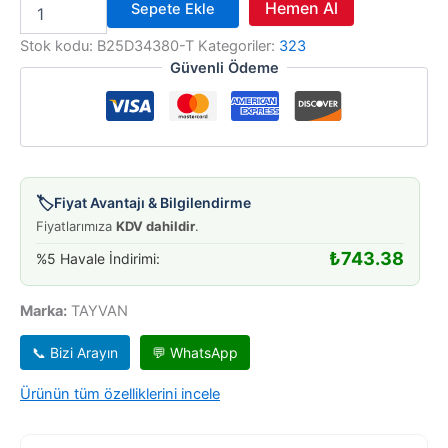
KULE
Hemen Al
Sepete Ekle
AMORTİSÖR
323
Stok kodu:
B25D34380-T
Kategoriler:
323
FAMILIA
Güvenli Ödeme
ÖN
4
CIV.
adet
🏷️
Fiyat Avantajı & Bilgilendirme
Fiyatlarımıza
KDV dahildir
.
₺
743.38
%5 Havale İndirimi:
Marka:
TAYVAN
📞 Bizi Arayın
💬 WhatsApp
Ürünün tüm özelliklerini incele