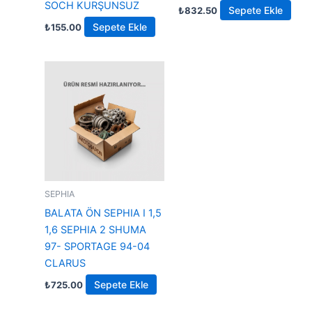
SOCH KURŞUNSUZ
Sepete Ekle
₺
832.50
Sepete Ekle
₺
155.00
SEPHIA
BALATA ÖN SEPHIA I 1,5
1,6 SEPHIA 2 SHUMA
97- SPORTAGE 94-04
CLARUS
Sepete Ekle
₺
725.00