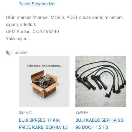
Taksit Seçenekleri
Ürün markası/menşei: MOBIS, ADET olarak satılır, minimum
sipariş adedi: 1.
OEM Kodları: 0K20158240
Yükleniyor...
İlgili ürünler
SEPHIA
SEPHIA
BUJİ BPR5ES-11 KIA
BUJİ KABLO SEPHIA 93-
PRIDE KARB. SEPHIA 1,5
98 DOCH 1,5 1,8