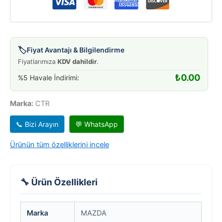
🏷️
Fiyat Avantajı & Bilgilendirme
Fiyatlarımıza
KDV dahildir
.
₺
0.00
%5 Havale İndirimi:
Marka:
CTR
📞 Bizi Arayın
💬 WhatsApp
Ürünün tüm özelliklerini incele
🔧 Ürün Özellikleri
Marka
MAZDA