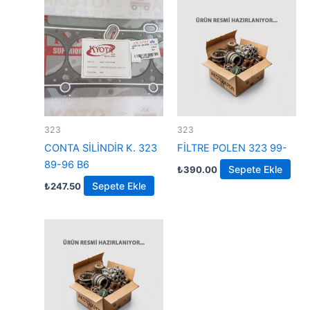
323
323
CONTA SİLİNDİR K. 323
FİLTRE POLEN 323 99-
89-96 B6
Sepete Ekle
₺
390.00
Sepete Ekle
₺
247.50