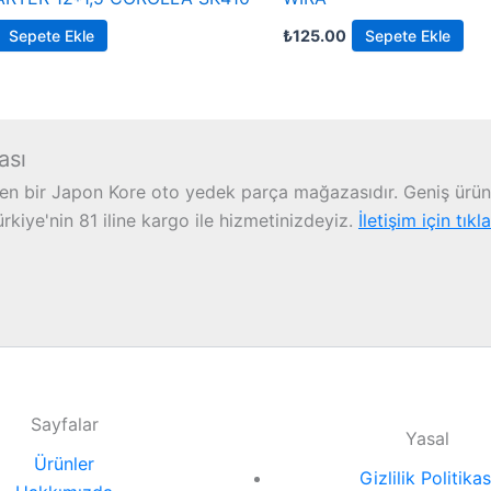
Sepete Ekle
₺
125.00
Sepete Ekle
ası
n bir Japon Kore oto yedek parça mağazasıdır. Geniş ürün 
iye'nin 81 iline kargo ile hizmetinizdeyiz.
İletişim için tıkl
Sayfalar
Yasal
Ürünler
Gizlilik Politikas