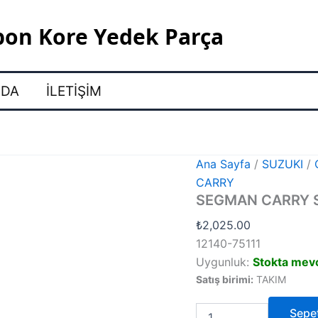
pon Kore Yedek Parça
ZDA
İLETIŞIM
Ana Sayfa
/
SUZUKI
/
CARRY
SEGMAN CARRY S
₺
2,025.00
12140-75111
Uygunluk:
Stokta mev
Satış birimi:
TAKIM
SEGMAN
Sepe