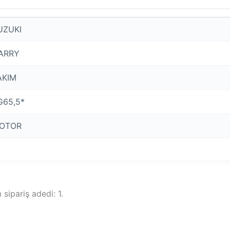
UZUKI
ARRY
AKIM
G65,5*
OTOR
sipariş adedi: 1.