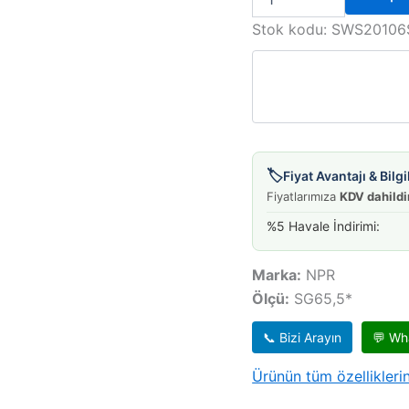
CARRY
SK410
Stok kodu:
SWS20106
DFM
1,1
STD
65,50MM
adet
🏷️
Fiyat Avantajı & Bil
Fiyatlarımıza
KDV dahildi
%5 Havale İndirimi:
Marka:
NPR
Ölçü:
SG65,5*
📞 Bizi Arayın
💬 Wh
Ürünün tüm özelliklerin