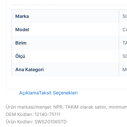
Marka
S
Model
C
Birim
T
Ölçü
S
Ana Kategori
M
Açıklama
Taksit Seçenekleri
Ürün markası/menşei: NPR, TAKIM olarak satılır, minimum 
OEM Kodları: 12140-75111
Ürün Kodları: SWS20106STD