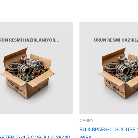
CARRY
BUJİ BP5ES-11 SCOUPE 
ARTER 12*1,5 COROLLA SK410
WIRA