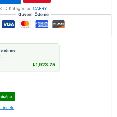
STD
Kategoriler:
CARRY
Güvenli Ödeme
gilendirme
r
.
₺
1,923.75
atsApp
i incele