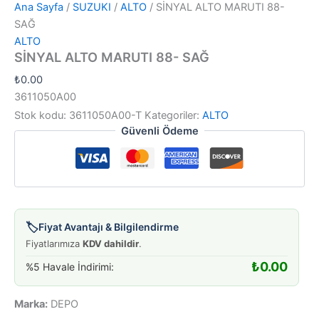
Ana Sayfa
/
SUZUKI
/
ALTO
/ SİNYAL ALTO MARUTI 88-
SAĞ
ALTO
SİNYAL ALTO MARUTI 88- SAĞ
₺
0.00
3611050A00
Stok kodu:
3611050A00-T
Kategoriler:
ALTO
Güvenli Ödeme
🏷️
Fiyat Avantajı & Bilgilendirme
Fiyatlarımıza
KDV dahildir
.
₺
0.00
%5 Havale İndirimi:
Marka:
DEPO