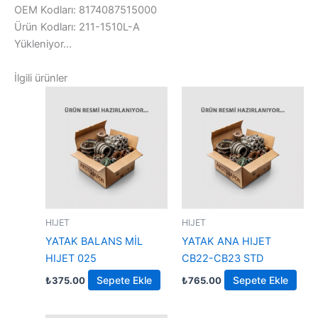
OEM Kodları: 8174087515000
Ürün Kodları: 211-1510L-A
Yükleniyor...
İlgili ürünler
HIJET
HIJET
YATAK BALANS MİL
YATAK ANA HIJET
HIJET 025
CB22-CB23 STD
Sepete Ekle
Sepete Ekle
₺
375.00
₺
765.00