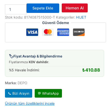
SİNYAL
Hemen Al
Sepete Ekle
HIJET
93-
Stok kodu:
8174087515000-T
Kategoriler:
HIJET
94
Güvenli Ödeme
SOL
(BEYAZ)
adet
🏷️
Fiyat Avantajı & Bilgilendirme
Fiyatlarımıza
KDV dahildir
.
₺
410.88
%5 Havale İndirimi:
Marka:
DEPO
📞 Bizi Arayın
💬 WhatsApp
Ürünün tüm özelliklerini incele