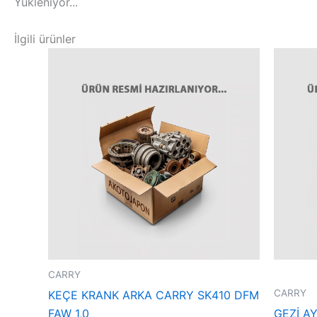
Yükleniyor...
İlgili ürünler
CARRY
CARRY
KEÇE KRANK ARKA CARRY SK410 DFM
FAW 1,0
GEZİ AY