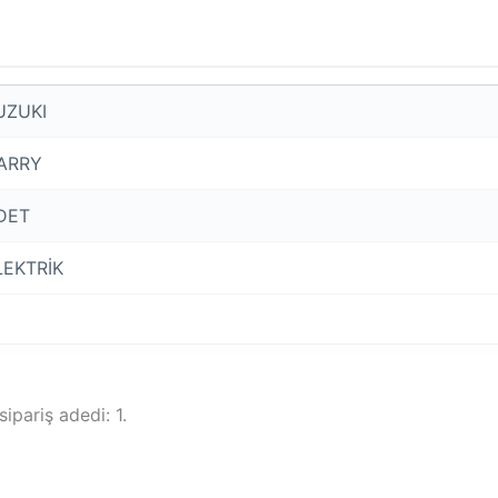
UZUKI
ARRY
DET
LEKTRİK
ipariş adedi: 1.