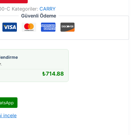
00-C
Kategoriler:
CARRY
Güvenli Ödeme
gilendirme
r
.
₺
714.88
atsApp
i incele