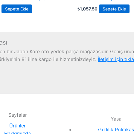
Sepete Ekle
₺
1,057.50
Sepete Ekle
ası
n bir Japon Kore oto yedek parça mağazasıdır. Geniş ürün 
iye'nin 81 iline kargo ile hizmetinizdeyiz.
İletişim için tıkl
Sayfalar
Yasal
Ürünler
Gizlilik Politikas
Hakkımızda