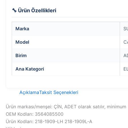
🔧 Ürün Özellikleri
Marka
S
Model
C
Birim
A
Ana Kategori
E
Açıklama
Taksit Seçenekleri
Ürün markası/menşei: ÇİN, ADET olarak satılır, minimum s
OEM Kodları: 3564085500
Ürün Kodları: 218-1909-LH 218-1909L-A