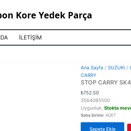
pon Kore Yedek Parça
ZDA
İLETIŞIM
Ana Sayfa
/
SUZUKI
/
CARRY
STOP CARRY SK4
₺
752.50
3564085500
Uygunluk:
Stokta mev
Satış birimi:
ADET
Sepete Ekle