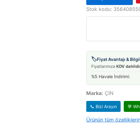
STOP
CARRY
Stok kodu:
35640855
SK410
PAN.
DAMAS
SOL
adet
🏷️
Fiyat Avantajı & Bil
Fiyatlarımıza
KDV dahildi
%5 Havale İndirimi:
Marka:
ÇİN
📞 Bizi Arayın
💬 Wh
Ürünün tüm özelliklerin