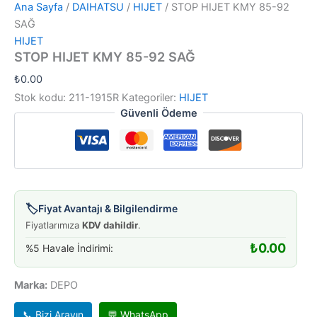
Ana Sayfa
/
DAIHATSU
/
HIJET
/ STOP HIJET KMY 85-92
SAĞ
HIJET
STOP HIJET KMY 85-92 SAĞ
₺
0.00
Stok kodu:
211-1915R
Kategoriler:
HIJET
Güvenli Ödeme
🏷️
Fiyat Avantajı & Bilgilendirme
Fiyatlarımıza
KDV dahildir
.
₺
0.00
%5 Havale İndirimi:
Marka:
DEPO
📞 Bizi Arayın
💬 WhatsApp