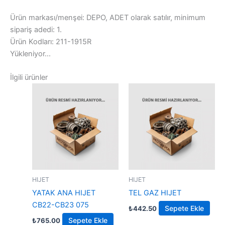
Ürün markası/menşei: DEPO, ADET olarak satılır, minimum
sipariş adedi: 1.
Ürün Kodları: 211-1915R
Yükleniyor...
İlgili ürünler
HIJET
HIJET
YATAK ANA HIJET
TEL GAZ HIJET
CB22-CB23 075
Sepete Ekle
₺
442.50
Sepete Ekle
₺
765.00