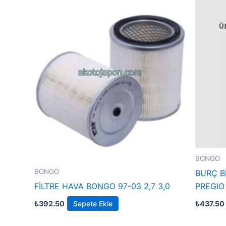
BONGO
BONGO
BURÇ B
FİLTRE HAVA BONGO 97-03 2,7 3,0
PREGIO 
₺
392.50
Sepete Ekle
₺
437.50