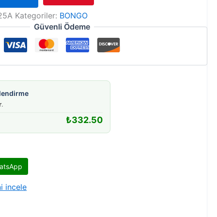
25A
Kategoriler:
BONGO
Güvenli Ödeme
gilendirme
r
.
₺
332.50
atsApp
i incele