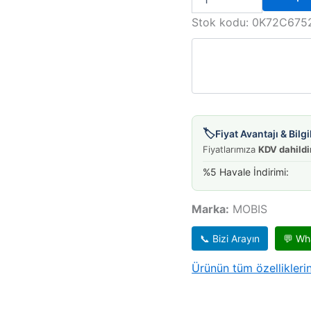
FISKİYE
MEME
Stok kodu:
0K72C675
PREGIO
SAĞ
adet
🏷️
Fiyat Avantajı & Bil
Fiyatlarımıza
KDV dahildi
%5 Havale İndirimi:
Marka:
MOBIS
📞 Bizi Arayın
💬 Wh
Ürünün tüm özelliklerin