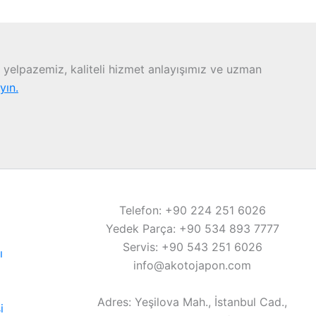
yelpazemiz, kaliteli hizmet anlayışımız ve uzman
ayın.
Telefon: +90 224 251 6026
Yedek Parça: +90 534 893 7777
Servis: +90 543 251 6026
ı
info@akotojapon.com
Adres: Yeşilova Mah., İstanbul Cad.,
i