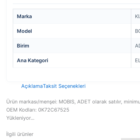
Marka
K
Model
B
Birim
A
Ana Kategori
E
Açıklama
Taksit Seçenekleri
Ürün markası/menşei: MOBIS, ADET olarak satılır, minimum
OEM Kodları: 0K72C67525
Yükleniyor...
İlgili ürünler