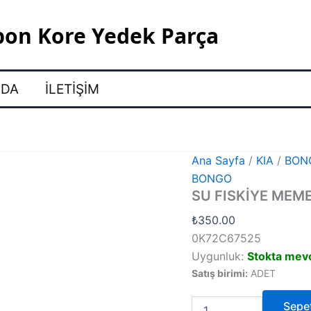
pon Kore Yedek Parça
ZDA
İLETIŞIM
Ana Sayfa
/
KIA
/
BON
BONGO
SU FISKİYE MEM
₺
350.00
0K72C67525
Uygunluk:
Stokta mev
Satış birimi:
ADET
SU
Sepe