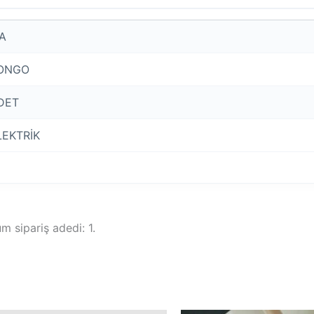
IA
ONGO
DET
LEKTRİK
 sipariş adedi: 1.