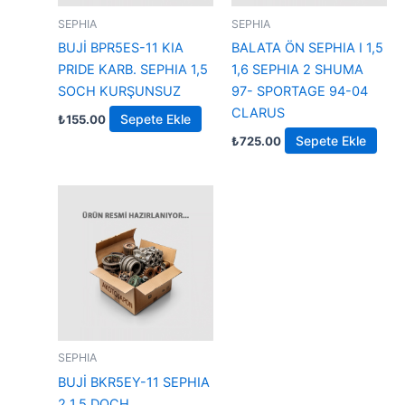
SEPHIA
SEPHIA
BUJİ BPR5ES-11 KIA
BALATA ÖN SEPHIA I 1,5
PRIDE KARB. SEPHIA 1,5
1,6 SEPHIA 2 SHUMA
SOCH KURŞUNSUZ
97- SPORTAGE 94-04
CLARUS
Sepete Ekle
₺
155.00
Sepete Ekle
₺
725.00
SEPHIA
BUJİ BKR5EY-11 SEPHIA
2 1,5 DOCH