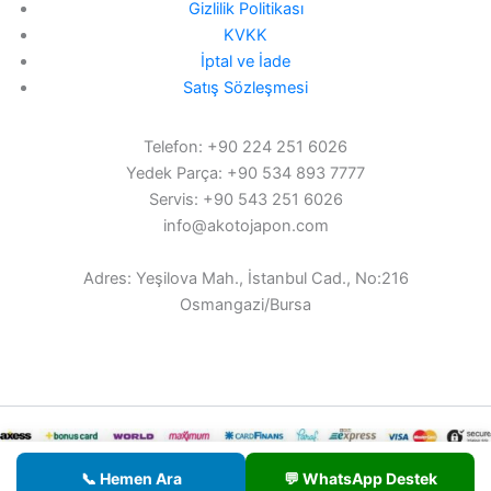
Gizlilik Politikası
KVKK
İptal ve İade
Satış Sözleşmesi
Telefon: +90 224 251 6026
Yedek Parça: +90 534 893 7777
Servis: +90 543 251 6026
info@akotojapon.com
Adres: Yeşilova Mah., İstanbul Cad., No:216
Osmangazi/Bursa
© 2026 AKOTO - Tüm hakları saklıdır.
📞 Hemen Ara
💬 WhatsApp Destek