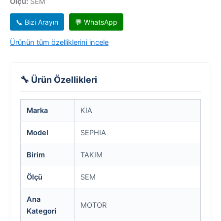
Ölçü:
SEM
📞 Bizi Arayın
💬 WhatsApp
Ürünün tüm özelliklerini incele
🔧 Ürün Özellikleri
Marka
KIA
Model
SEPHIA
Birim
TAKIM
Ölçü
SEM
Ana
MOTOR
Kategori