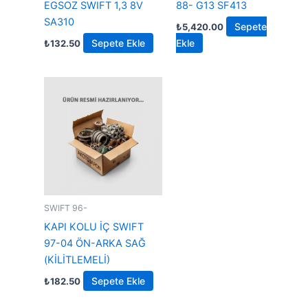
EGSOZ SWIFT 1,3 8V
88- G13 SF413
SA310
Sepete
₺
5,420.00
Sepete Ekle
Ekle
₺
132.50
SWIFT 96-
KAPI KOLU İÇ SWIFT
97-04 ÖN-ARKA SAĞ
(KİLİTLEMELİ)
Sepete Ekle
₺
182.50