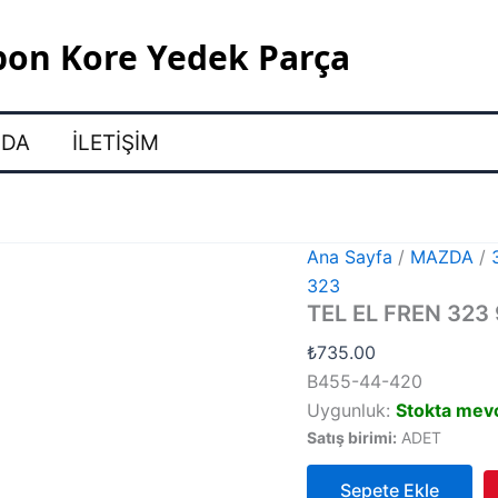
pon Kore Yedek Parça
ZDA
İLETIŞIM
Ana Sayfa
/
MAZDA
/
323
TEL EL FREN 323
₺
735.00
B455-44-420
Uygunluk:
Stokta mev
Satış birimi:
ADET
Sepete Ekle