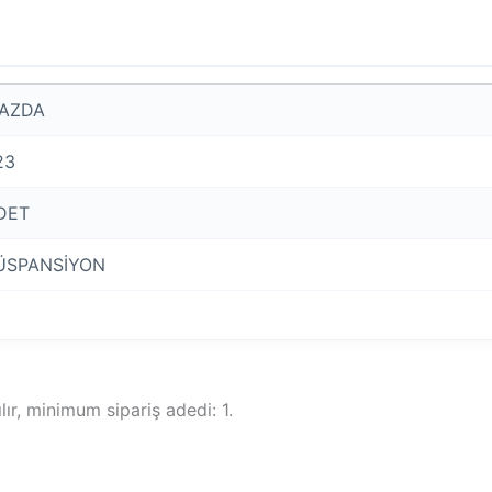
AZDA
23
DET
ÜSPANSİYON
r, minimum sipariş adedi: 1.