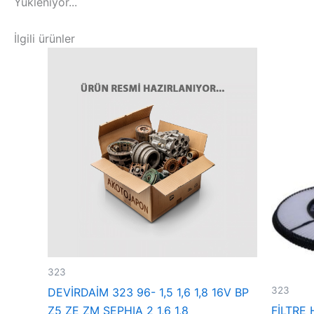
Yükleniyor...
İlgili ürünler
323
323
DEVİRDAİM 323 96- 1,5 1,6 1,8 16V BP
Z5 ZE ZM SEPHIA 2 1,6 1,8
FİLTRE