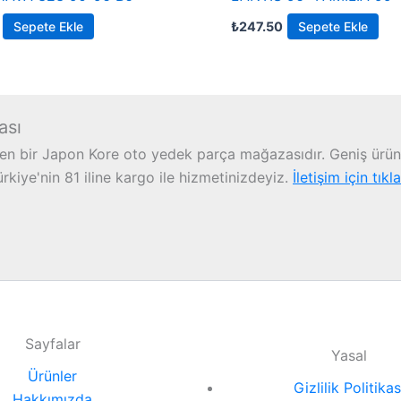
Sepete Ekle
₺
247.50
Sepete Ekle
ası
n bir Japon Kore oto yedek parça mağazasıdır. Geniş ürün 
iye'nin 81 iline kargo ile hizmetinizdeyiz.
İletişim için tıkl
Sayfalar
Yasal
Ürünler
Gizlilik Politikas
Hakkımızda