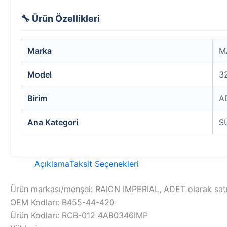
🔧 Ürün Özellikleri
Marka
M
Model
3
Birim
A
Ana Kategori
S
Açıklama
Taksit Seçenekleri
Ürün markası/menşei: RAION IMPERIAL, ADET olarak satılı
OEM Kodları: B455-44-420
Ürün Kodları: RCB-012 4AB0346IMP