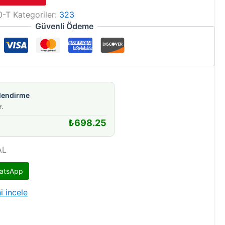
0-T
Kategoriler:
323
Güvenli Ödeme
gilendirme
r
.
₺
698.25
AL
atsApp
i incele