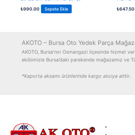
₺
990.00
Sepete Ekle
₺
647.50
AKOTO – Bursa Oto Yedek Parça Mağaz
AKOTO, Bursa'nın Osmangazi ilçesinde hizmet vere
ekibimizle Bursa’daki parekende mağazamız ve Türk
*Kaporta aksamı ürünlerinde kargo alıcıya aittir.