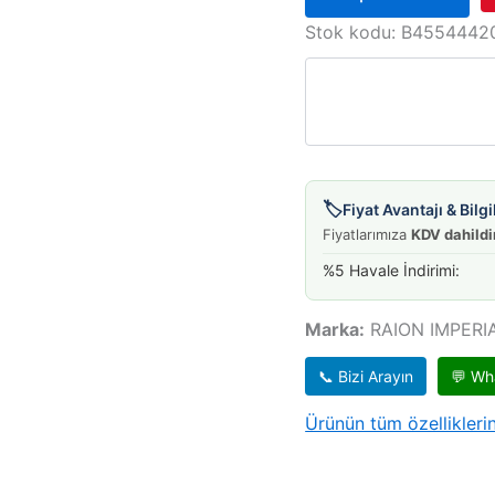
TEL
EL
Stok kodu:
B4554442
FREN
323
90-
95
ARKA
SOL
adet
🏷️
Fiyat Avantajı & Bil
Fiyatlarımıza
KDV dahildi
%5 Havale İndirimi:
Marka:
RAION IMPERI
📞 Bizi Arayın
💬 Wh
Ürünün tüm özelliklerin