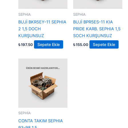
SEPHIA
SEPHIA
BUJİ BKR5EY-11 SEPHIA
BUJİ BPR5ES-11 KIA
2 1,5 DOCH
PRIDE KARB. SEPHIA 1,5
KURŞUNSUZ
SOCH KURŞUNSUZ
Sepete Ekle
Sepete Ekle
₺
197.50
₺
155.00
SEPHIA
CONTA TAKIM SEPHIA
93-98 1,5