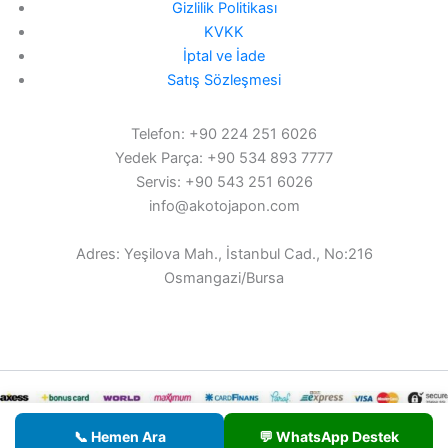
Gizlilik Politikası
KVKK
İptal ve İade
Satış Sözleşmesi
Telefon: +90 224 251 6026
Yedek Parça: +90 534 893 7777
Servis: +90 543 251 6026
info@akotojapon.com
Adres: Yeşilova Mah., İstanbul Cad., No:216
Osmangazi/Bursa
© 2026 AKOTO - Tüm hakları saklıdır.
📞 Hemen Ara
💬 WhatsApp Destek