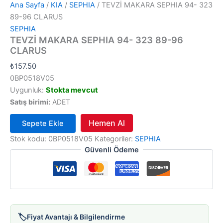
Ana Sayfa
/
KIA
/
SEPHIA
/ TEVZİ MAKARA SEPHIA 94- 323
89-96 CLARUS
SEPHIA
TEVZİ MAKARA SEPHIA 94- 323 89-96
CLARUS
₺
157.50
0BP0518V05
Uygunluk:
Stokta mevcut
Satış birimi:
ADET
Hemen Al
Sepete Ekle
TEVZİ
Stok kodu:
0BP0518V05
Kategoriler:
SEPHIA
MAKARA
Güvenli Ödeme
SEPHIA
94-
323
89-
96
CLARUS
adet
🏷️
Fiyat Avantajı & Bilgilendirme