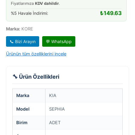
Fiyatlarımıza
KDV dahildir
.
₺
149.63
%5 Havale İndirimi:
Marka:
KORE
📞 Bizi Arayın
💬 WhatsApp
Ürünün tüm özelliklerini incele
🔧 Ürün Özellikleri
Marka
KIA
Model
SEPHIA
Birim
ADET