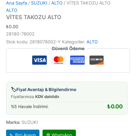
Ana Sayfa
/
SUZUKI
/
ALTO
/ VİTES TAKOZU ALTO
ALTO
VİTES TAKOZU ALTO
₺
0.00
28180-78002
Stok kodu:
2818078002-Y
Kategoriler:
ALTO
Güvenli Ödeme
🏷️
Fiyat Avantajı & Bilgilendirme
Fiyatlarımıza
KDV dahildir
.
₺
0.00
%5 Havale İndirimi:
Marka:
SUZUKI
📞 Bizi Arayın
💬 WhatsApp