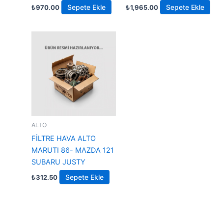
Sepete Ekle
Sepete Ekle
₺
970.00
₺
1,965.00
ALTO
FİLTRE HAVA ALTO
MARUTI 86- MAZDA 121
SUBARU JUSTY
Sepete Ekle
₺
312.50