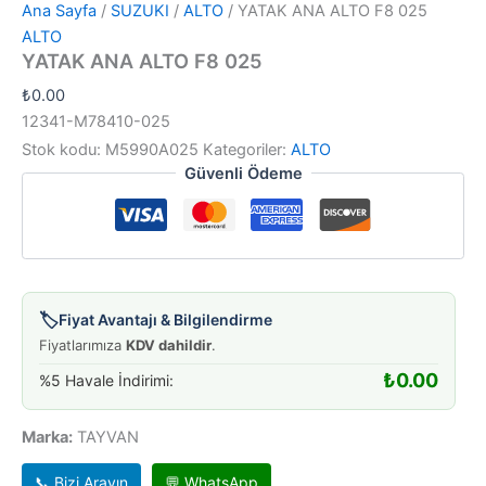
Ana Sayfa
/
SUZUKI
/
ALTO
/ YATAK ANA ALTO F8 025
ALTO
YATAK ANA ALTO F8 025
₺
0.00
12341-M78410-025
Stok kodu:
M5990A025
Kategoriler:
ALTO
Güvenli Ödeme
🏷️
Fiyat Avantajı & Bilgilendirme
Fiyatlarımıza
KDV dahildir
.
₺
0.00
%5 Havale İndirimi:
Marka:
TAYVAN
📞 Bizi Arayın
💬 WhatsApp