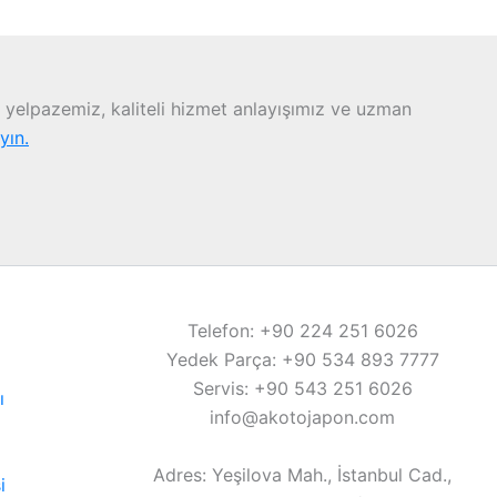
yelpazemiz, kaliteli hizmet anlayışımız ve uzman
ayın.
Telefon: +90 224 251 6026
Yedek Parça: +90 534 893 7777
Servis: +90 543 251 6026
ı
info@akotojapon.com
Adres: Yeşilova Mah., İstanbul Cad.,
i