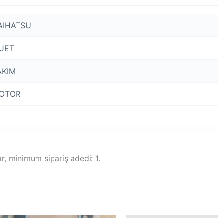
AIHATSU
IJET
AKIM
OTOR
, minimum sipariş adedi: 1.