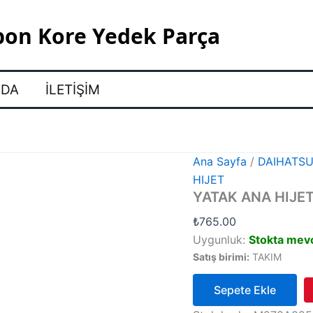
pon Kore Yedek Parça
ZDA
İLETIŞIM
Ana Sayfa
/
DAIHATS
HIJET
YATAK ANA HIJE
₺
765.00
Uygunluk:
Stokta mev
Satış birimi:
TAKIM
Sepete Ekle
YATAK