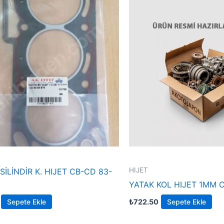
HIJET
İLİNDİR K. HIJET CB-CD 83-
YATAK KOL HIJET 1MM 
Sepete Ekle
₺
722.50
Sepete Ekle