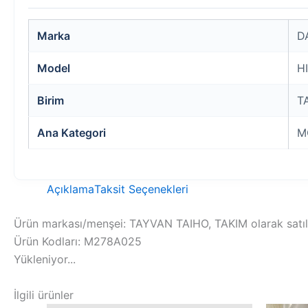
Marka
D
Model
H
Birim
T
Ana Kategori
M
Açıklama
Taksit Seçenekleri
Ürün markası/menşei: TAYVAN TAIHO, TAKIM olarak satılır
Ürün Kodları: M278A025
Yükleniyor...
İlgili ürünler