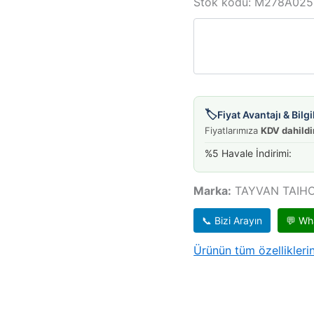
ANA
Stok kodu:
M278A025
HIJET
CB22-
CB23
025
adet
🏷️
Fiyat Avantajı & Bil
Fiyatlarımıza
KDV dahildi
%5 Havale İndirimi:
Marka:
TAYVAN TAIH
📞 Bizi Arayın
💬 Wh
Ürünün tüm özelliklerin