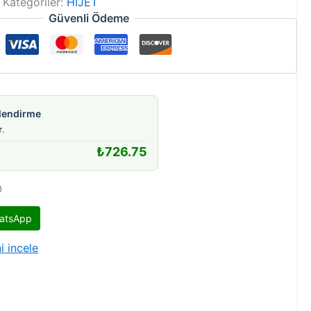
Kategoriler:
HIJET
Güvenli Ödeme
gilendirme
r
.
₺
726.75
O
atsApp
i incele