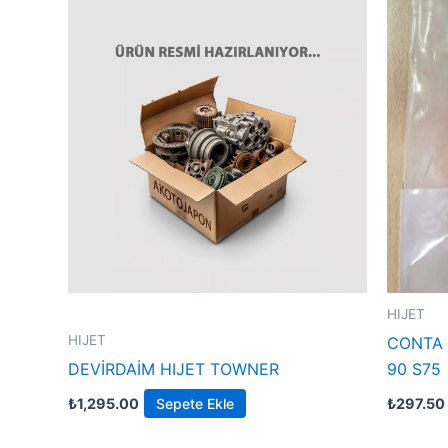
HIJET
HIJET
CONTA S
DEVİRDAİM HIJET TOWNER
90 S75
₺
1,295.00
Sepete Ekle
₺
297.50