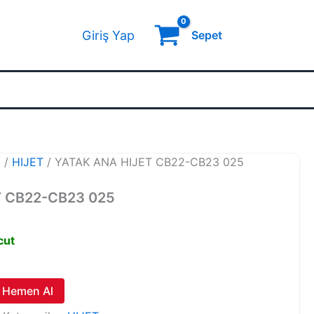
Giriş Yap
Sepet
U
/
HIJET
/ YATAK ANA HIJET CB22-CB23 025
T CB22-CB23 025
cut
Hemen Al