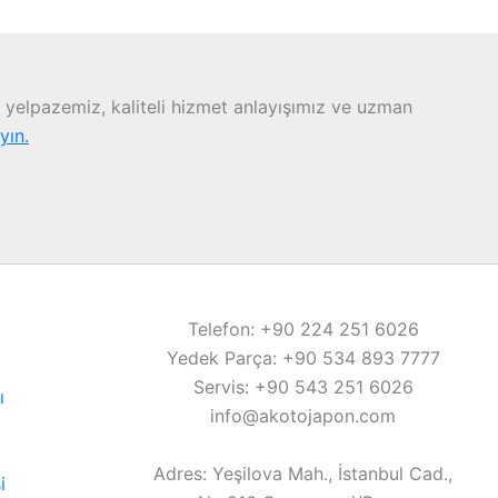
yelpazemiz, kaliteli hizmet anlayışımız ve uzman
ayın.
Telefon: +90 224 251 6026
Yedek Parça: +90 534 893 7777
Servis: +90 543 251 6026
ı
info@akotojapon.com
Adres: Yeşilova Mah., İstanbul Cad.,
i