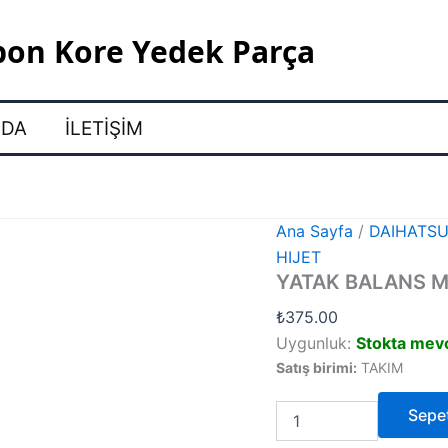
pon Kore Yedek Parça
ZDA
İLETIŞIM
Ana Sayfa
/
DAIHATS
HIJET
YATAK BALANS M
₺
375.00
Uygunluk:
Stokta mev
Satış birimi:
TAKIM
YATAK
Sepe
BALANS