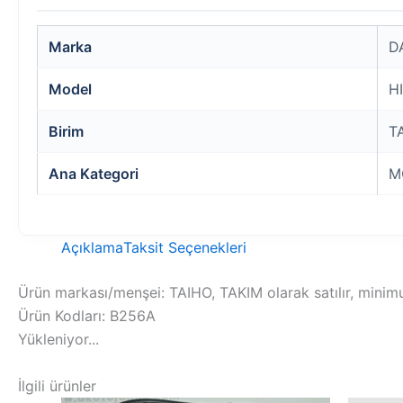
Marka
D
Model
H
Birim
T
Ana Kategori
M
Açıklama
Taksit Seçenekleri
Ürün markası/menşei: TAIHO, TAKIM olarak satılır, minimu
Ürün Kodları: B256A
Yükleniyor...
İlgili ürünler