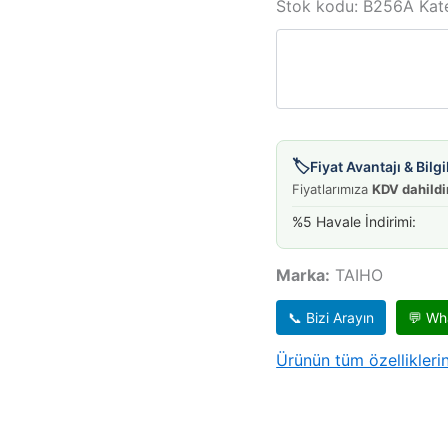
MİL
Stok kodu:
B256A
Kat
HIJET
STD
CB22-
CB23
adet
🏷️
Fiyat Avantajı & Bil
Fiyatlarımıza
KDV dahildi
%5 Havale İndirimi:
Marka:
TAIHO
📞 Bizi Arayın
💬 Wh
Ürünün tüm özelliklerin