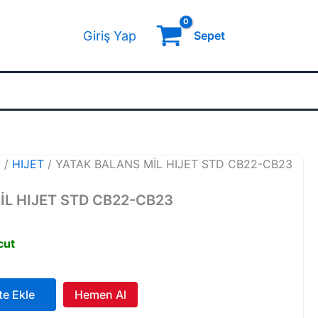
Giriş Yap
Sepet
U
/
HIJET
/ YATAK BALANS MİL HIJET STD CB22-CB23
İL HIJET STD CB22-CB23
cut
te Ekle
Hemen Al