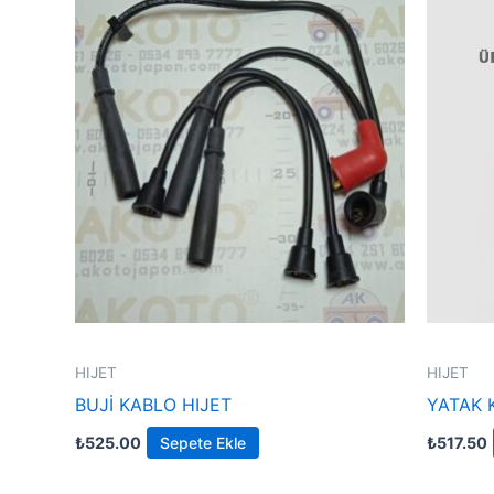
HIJET
HIJET
BUJİ KABLO HIJET
YATAK 
₺
525.00
Sepete Ekle
₺
517.50