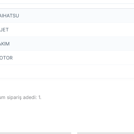
AIHATSU
IJET
AKIM
OTOR
m sipariş adedi: 1.