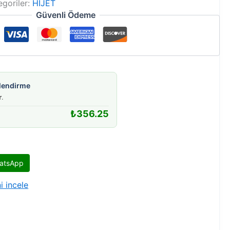
egoriler:
HIJET
Güvenli Ödeme
gilendirme
r
.
₺
356.25
atsApp
i incele