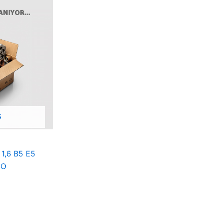
Ş
 1,6 B5 E5
IO