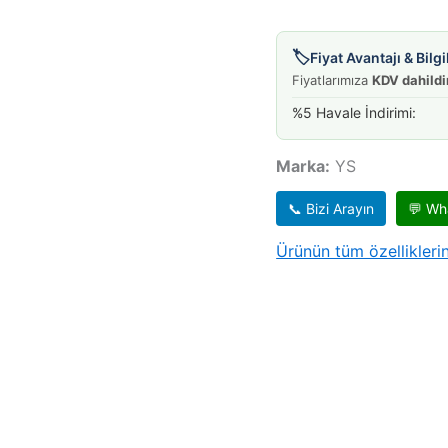
🏷️
Fiyat Avantajı & Bil
Fiyatlarımıza
KDV dahildi
%5 Havale İndirimi:
Marka:
YS
📞 Bizi Arayın
💬 Wh
Ürünün tüm özelliklerin