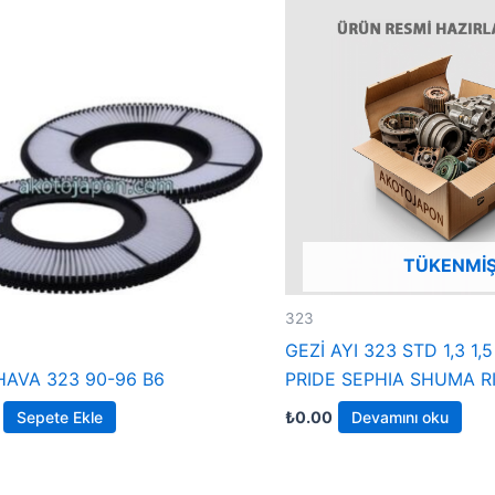
TÜKENMI
323
GEZİ AYI 323 STD 1,3 1,5
 HAVA 323 90-96 B6
PRIDE SEPHIA SHUMA R
Sepete Ekle
₺
0.00
Devamını oku