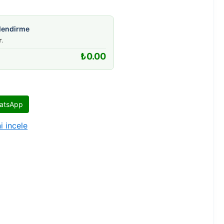
gilendirme
r
.
₺
0.00
atsApp
i incele