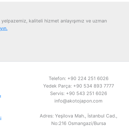
yelpazemiz, kaliteli hizmet anlayışımız ve uzman
ayın.
Telefon: +90 224 251 6026
Yedek Parça: +90 534 893 7777
Servis: +90 543 251 6026
ı
info@akotojapon.com
Adres: Yeşilova Mah., İstanbul Cad.,
i
No:216 Osmangazi/Bursa