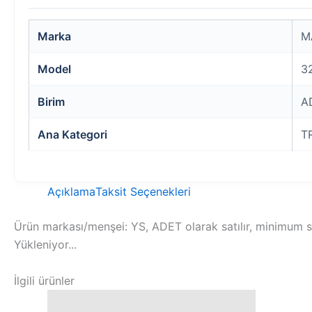
Marka
M
Model
3
Birim
A
Ana Kategori
T
Açıklama
Taksit Seçenekleri
Ürün markası/menşei: YS, ADET olarak satılır, minimum si
Yükleniyor...
İlgili ürünler