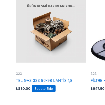
323
323
TEL GAZ 323 96-98 LANTİS 1,8
FİLTRE
₺
830.00
Sepete Ekle
₺
647.50