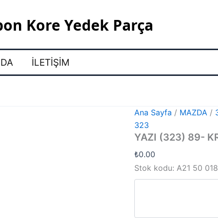
pon Kore Yedek Parça
ZDA
İLETIŞIM
Ana Sayfa
/
MAZDA
/
323
YAZI (323) 89- 
₺
0.00
Stok kodu:
A21 50 01