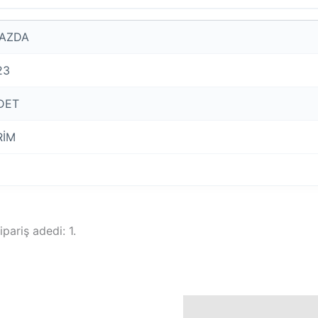
AZDA
23
DET
RİM
pariş adedi: 1.