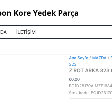
pon Kore Yedek Parça
ZDA
İLETIŞIM
Ana Sayfa
/
MAZDA
/
323
Z ROT ARKA 323 
₺
0.00
BC1D28170A MZF168
Stok kodu:
BC1D2817