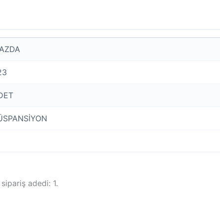
AZDA
23
DET
ÜSPANSİYON
ipariş adedi: 1.