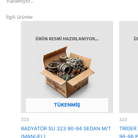
Yükleniyor...
İlgili ürünler
TÜKENMIŞ
323
323
RADYATÖR SU 323 90-94 SEDAN M/T
TRİGER 
(MANUEL)
96-98 P