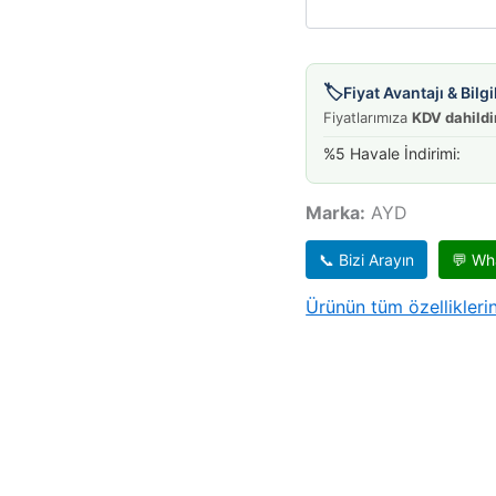
🏷️
Fiyat Avantajı & Bil
Fiyatlarımıza
KDV dahildi
%5 Havale İndirimi:
Marka:
AYD
📞 Bizi Arayın
💬 Wh
Ürünün tüm özelliklerin