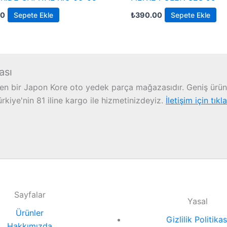
00
Sepete Ekle
₺
390.00
Sepete Ekle
ası
n bir Japon Kore oto yedek parça mağazasıdır. Geniş ürün 
iye'nin 81 iline kargo ile hizmetinizdeyiz.
İletişim için tıkl
Sayfalar
Yasal
Ürünler
Gizlilik Politikas
Hakkımızda