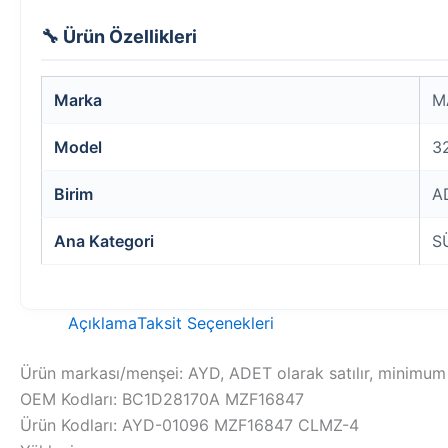
🔧 Ürün Özellikleri
Marka
M
Model
3
Birim
A
Ana Kategori
S
Açıklama
Taksit Seçenekleri
Ürün markası/menşei: AYD, ADET olarak satılır, minimum s
OEM Kodları: BC1D28170A MZF16847
Ürün Kodları: AYD-01096 MZF16847 CLMZ-4