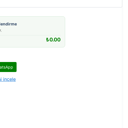
gilendirme
r
.
₺
0.00
atsApp
i incele