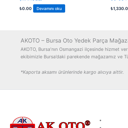
₺
0.00
Devamını oku
₺
1,330.
AKOTO – Bursa Oto Yedek Parça Mağaz
AKOTO, Bursa'nın Osmangazi ilçesinde hizmet vere
ekibimizle Bursa’daki parekende mağazamız ve Türk
*Kaporta aksamı ürünlerinde kargo alıcıya aittir.