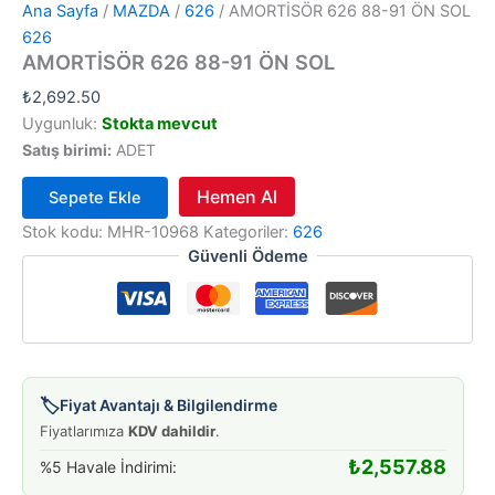
Ana Sayfa
/
MAZDA
/
626
/ AMORTİSÖR 626 88-91 ÖN SOL
626
AMORTİSÖR 626 88-91 ÖN SOL
₺
2,692.50
Uygunluk:
Stokta mevcut
Satış birimi:
ADET
Hemen Al
Sepete Ekle
AMORTİSÖR
Stok kodu:
MHR-10968
Kategoriler:
626
626
Güvenli Ödeme
88-
91
ÖN
SOL
adet
🏷️
Fiyat Avantajı & Bilgilendirme
Fiyatlarımıza
KDV dahildir
.
₺
2,557.88
%5 Havale İndirimi: