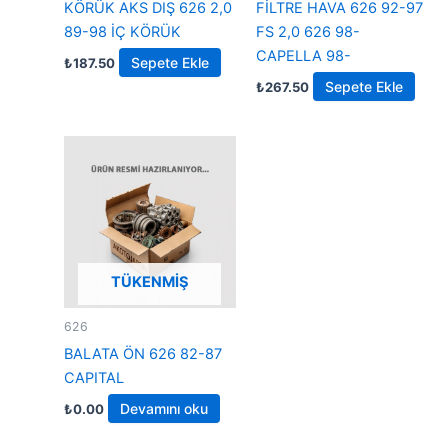
KÖRÜK AKS DIŞ 626 2,0
FİLTRE HAVA 626 92-97
89-98 İÇ KÖRÜK
FS 2,0 626 98-
CAPELLA 98-
Sepete Ekle
₺
187.50
Sepete Ekle
₺
267.50
TÜKENMIŞ
626
BALATA ÖN 626 82-87
CAPITAL
Devamını oku
₺
0.00