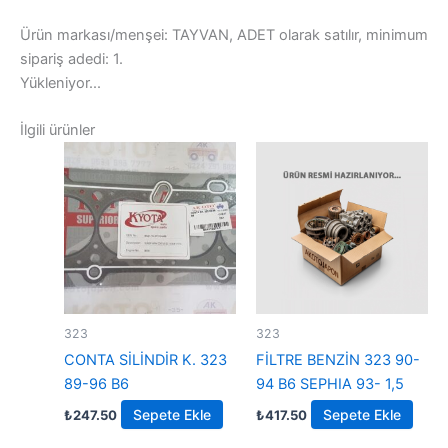
Ürün markası/menşei: TAYVAN, ADET olarak satılır, minimum
sipariş adedi: 1.
Yükleniyor...
İlgili ürünler
323
323
CONTA SİLİNDİR K. 323
FİLTRE BENZİN 323 90-
89-96 B6
94 B6 SEPHIA 93- 1,5
Sepete Ekle
Sepete Ekle
₺
247.50
₺
417.50