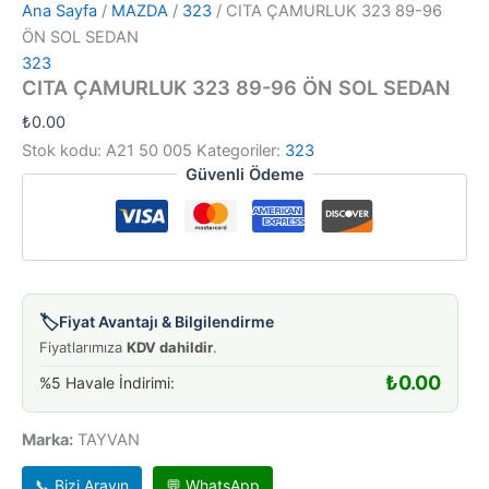
Ana Sayfa
/
MAZDA
/
323
/ CITA ÇAMURLUK 323 89-96
ÖN SOL SEDAN
323
CITA ÇAMURLUK 323 89-96 ÖN SOL SEDAN
₺
0.00
Stok kodu:
A21 50 005
Kategoriler:
323
Güvenli Ödeme
🏷️
Fiyat Avantajı & Bilgilendirme
Fiyatlarımıza
KDV dahildir
.
₺
0.00
%5 Havale İndirimi:
Marka:
TAYVAN
📞 Bizi Arayın
💬 WhatsApp