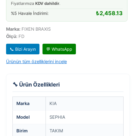
Fiyatlarımıza
KDV dahildir
.
242MM
adet
₺
2,458.13
%5 Havale İndirimi:
Marka:
FIXEN BRAXIS
Ölçü:
FD
📞 Bizi Arayın
💬 WhatsApp
Ürünün tüm özelliklerini incele
🔧 Ürün Özellikleri
Marka
KIA
Model
SEPHIA
Birim
TAKIM