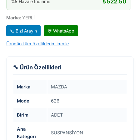
₺
522.50
%5 Havale İndirimi:
Marka:
YERLİ
📞 Bizi Arayın
💬 WhatsApp
Ürünün tüm özelliklerini incele
🔧 Ürün Özellikleri
Marka
MAZDA
Model
626
Birim
ADET
Ana
SÜSPANSİYON
Kategori