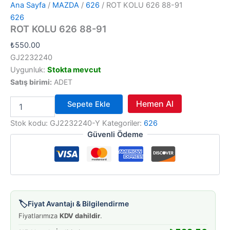
Ana Sayfa
/
MAZDA
/
626
/ ROT KOLU 626 88-91
626
ROT KOLU 626 88-91
₺
550.00
GJ2232240
Uygunluk:
Stokta mevcut
Satış birimi:
ADET
ROT
Hemen Al
Sepete Ekle
KOLU
626
Stok kodu:
GJ2232240-Y
Kategoriler:
626
88-
Güvenli Ödeme
91
adet
🏷️
Fiyat Avantajı & Bilgilendirme
Fiyatlarımıza
KDV dahildir
.