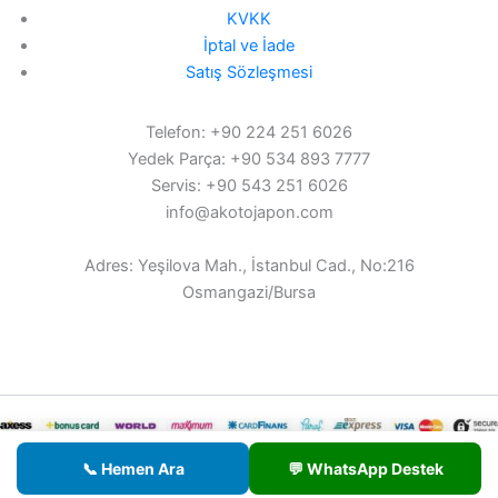
KVKK
İptal ve İade
Satış Sözleşmesi
Telefon: +90 224 251 6026
Yedek Parça: +90 534 893 7777
Servis: +90 543 251 6026
info@akotojapon.com
Adres: Yeşilova Mah., İstanbul Cad., No:216
Osmangazi/Bursa
© 2026 AKOTO - Tüm hakları saklıdır.
📞 Hemen Ara
💬 WhatsApp Destek