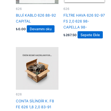
626
626
BUJİ KABLO 626 88-92
FİLTRE HAVA 626 92-97
CAPITAL
FS 2,0 626 98-
CAPELLA 98-
Devamını oku
₺
0.00
Sepete Ekle
₺
267.50
626
CONTA SİLİNDİR K. F8
FE 626 1,8 2,0 83-91